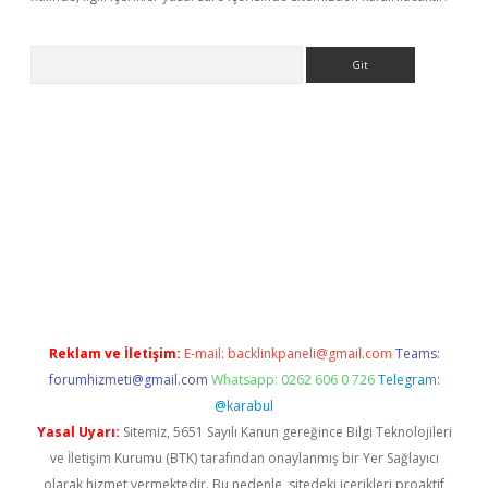
Arama
sino
Reklam ve İletişim:
E-mail:
backlinkpaneli@gmail.com
Teams:
forumhizmeti@gmail.com
Whatsapp: 0262 606 0 726
Telegram:
@karabul
Yasal Uyarı:
Sitemiz, 5651 Sayılı Kanun gereğince Bilgi Teknolojileri
ve İletişim Kurumu (BTK) tarafından onaylanmış bir Yer Sağlayıcı
olarak hizmet vermektedir. Bu nedenle, sitedeki içerikleri proaktif