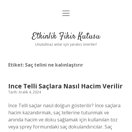
menüyü
Anasayfa
aç
Gizlilik Politikası
Etkinlik Fikir Kutusu
Yasal Uyarı
Unutulmaz anlar için yaratıcı öneriler!
Hakkımızda
Etiket:
Saç telini ne kalınlaştırır
Ince Telli Saçlara Nasıl Hacim Verilir
Tarih: Aralık 4, 2024
İnce Telli saçlar nasıl dolgun gösterilir? İnce saçlara
hacim kazandırmak, saç tellerine tutunmak ve
anında hacim ve doku sağlamak için kullanılan toz
veya sprey formundaki saç dokulandırıcılar. Saç