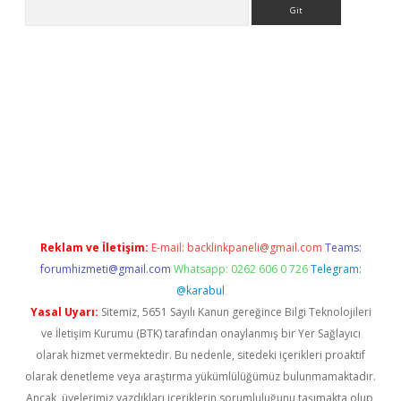
Arama
no
Reklam ve İletişim:
E-mail:
backlinkpaneli@gmail.com
Teams:
forumhizmeti@gmail.com
Whatsapp: 0262 606 0 726
Telegram:
@karabul
Yasal Uyarı:
Sitemiz, 5651 Sayılı Kanun gereğince Bilgi Teknolojileri
ve İletişim Kurumu (BTK) tarafından onaylanmış bir Yer Sağlayıcı
olarak hizmet vermektedir. Bu nedenle, sitedeki içerikleri proaktif
olarak denetleme veya araştırma yükümlülüğümüz bulunmamaktadır.
Ancak, üyelerimiz yazdıkları içeriklerin sorumluluğunu taşımakta olup,