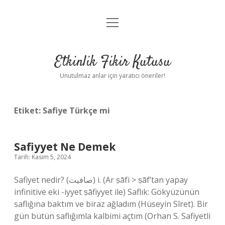
menüyü
Anasayfa
aç
Gizlilik Politikası
Etkinlik Fikir Kutusu
Yasal Uyarı
Unutulmaz anlar için yaratıcı öneriler!
Hakkımızda
Etiket:
Safiye Türkçe mi
Safiyyet Ne Demek
Tarih: Kasım 5, 2024
Safiyet nedir? (ﺻﺎﻓﻴﺖ) i. (Ar ṣāfі > ṣāf’tan yapay
infinitive eki -iyyet ṣāfiyyet ile) Saflık: Gökyüzünün
saflığına baktım ve biraz ağladım (Hüseyin Sîret). Bir
gün bütün saflığımla kalbimi açtım (Orhan S. Safiyetli