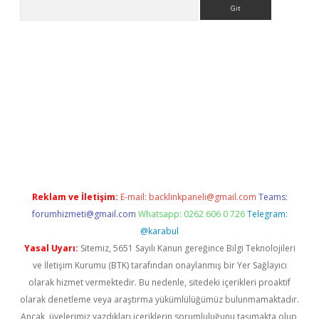
Arama
ino
Reklam ve İletişim:
E-mail:
backlinkpaneli@gmail.com
Teams:
forumhizmeti@gmail.com
Whatsapp: 0262 606 0 726
Telegram:
@karabul
Yasal Uyarı:
Sitemiz, 5651 Sayılı Kanun gereğince Bilgi Teknolojileri
ve İletişim Kurumu (BTK) tarafından onaylanmış bir Yer Sağlayıcı
olarak hizmet vermektedir. Bu nedenle, sitedeki içerikleri proaktif
olarak denetleme veya araştırma yükümlülüğümüz bulunmamaktadır.
Ancak, üyelerimiz yazdıkları içeriklerin sorumluluğunu taşımakta olup,