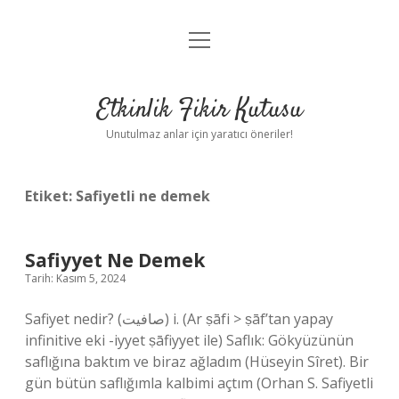
menüyü
Anasayfa
aç
Gizlilik Politikası
Etkinlik Fikir Kutusu
Yasal Uyarı
Unutulmaz anlar için yaratıcı öneriler!
Hakkımızda
Etiket:
Safiyetli ne demek
Safiyyet Ne Demek
Tarih: Kasım 5, 2024
Safiyet nedir? (ﺻﺎﻓﻴﺖ) i. (Ar ṣāfі > ṣāf’tan yapay
infinitive eki -iyyet ṣāfiyyet ile) Saflık: Gökyüzünün
saflığına baktım ve biraz ağladım (Hüseyin Sîret). Bir
gün bütün saflığımla kalbimi açtım (Orhan S. Safiyetli