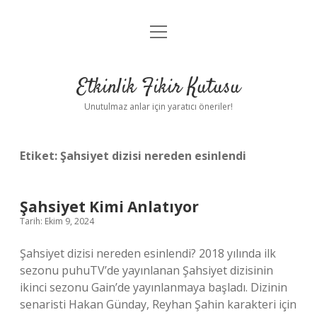
menüyü
Anasayfa
aç
Gizlilik Politikası
Etkinlik Fikir Kutusu
Yasal Uyarı
Unutulmaz anlar için yaratıcı öneriler!
Hakkımızda
Etiket:
Şahsiyet dizisi nereden esinlendi
Şahsiyet Kimi Anlatıyor
Tarih: Ekim 9, 2024
Şahsiyet dizisi nereden esinlendi? 2018 yılında ilk
sezonu puhuTV’de yayınlanan Şahsiyet dizisinin
ikinci sezonu Gain’de yayınlanmaya başladı. Dizinin
senaristi Hakan Günday, Reyhan Şahin karakteri için