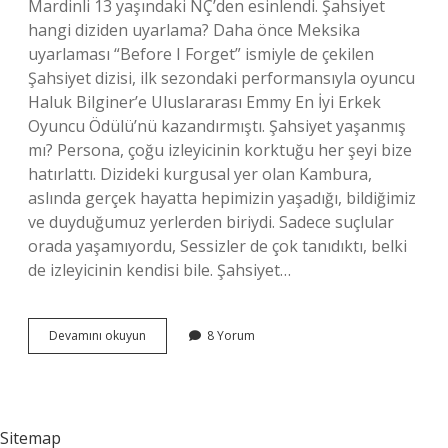
Mardinli 13 yaşındaki NÇ’den esinlendi. Şahsiyet
hangi diziden uyarlama? Daha önce Meksika
uyarlaması “Before I Forget” ismiyle de çekilen
Şahsiyet dizisi, ilk sezondaki performansıyla oyuncu
Haluk Bilginer’e Uluslararası Emmy En İyi Erkek
Oyuncu Ödülü’nü kazandırmıştı. Şahsiyet yaşanmış
mı? Persona, çoğu izleyicinin korktuğu her şeyi bize
hatırlattı. Dizideki kurgusal yer olan Kambura,
aslında gerçek hayatta hepimizin yaşadığı, bildiğimiz
ve duyduğumuz yerlerden biriydi. Sadece suçlular
orada yaşamıyordu, Sessizler de çok tanıdıktı, belki
de izleyicinin kendisi bile. Şahsiyet…
Şahsiyet
Devamını okuyun
8 Yorum
Kimi
Anlatıyor
Sitemap