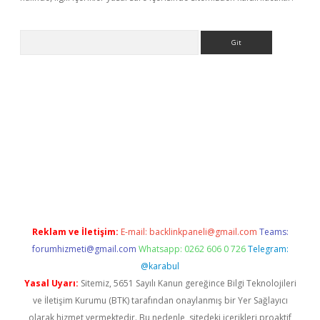
Arama
ino
Reklam ve İletişim:
E-mail:
backlinkpaneli@gmail.com
Teams:
forumhizmeti@gmail.com
Whatsapp: 0262 606 0 726
Telegram:
@karabul
Yasal Uyarı:
Sitemiz, 5651 Sayılı Kanun gereğince Bilgi Teknolojileri
ve İletişim Kurumu (BTK) tarafından onaylanmış bir Yer Sağlayıcı
olarak hizmet vermektedir. Bu nedenle, sitedeki içerikleri proaktif