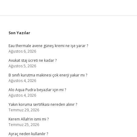
Sidebar
Son Yazılar
Eau thermale avene güneş kremi ne işe yarar ?
Ağustos 6, 2026
Avukat staj ücreti ne kadar ?
Ağustos 5, 2026
B sınıfı kurutma makinesi çok enerji yakar mı ?
Ağustos 4, 2026
Alo Aqua Pudra beyazlar için mi ?
Ağustos 4, 2026
Yakın koruma sertifikası nereden alınır ?
Temmuz 29, 2026
Kerem Allah’ın ismi mi ?
Temmuz 25, 2026
Ayraç neden kullanılır ?