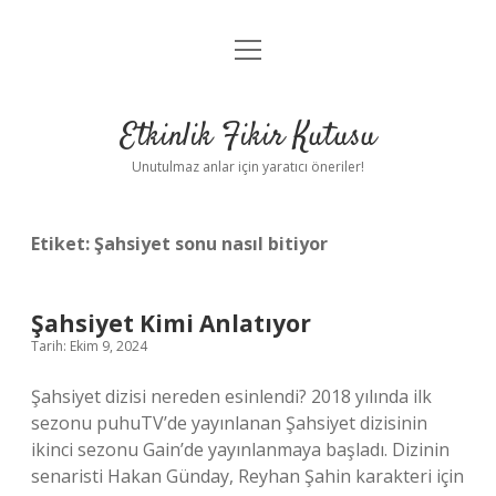
menüyü
Anasayfa
aç
Gizlilik Politikası
Etkinlik Fikir Kutusu
Yasal Uyarı
Unutulmaz anlar için yaratıcı öneriler!
Hakkımızda
Etiket:
Şahsiyet sonu nasıl bitiyor
Şahsiyet Kimi Anlatıyor
Tarih: Ekim 9, 2024
Şahsiyet dizisi nereden esinlendi? 2018 yılında ilk
sezonu puhuTV’de yayınlanan Şahsiyet dizisinin
ikinci sezonu Gain’de yayınlanmaya başladı. Dizinin
senaristi Hakan Günday, Reyhan Şahin karakteri için