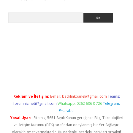
Arama
sino
Reklam ve İletişim:
E-mail:
backlinkpaneli@gmail.com
Teams:
forumhizmeti@gmail.com
Whatsapp: 0262 606 0 726
Telegram:
@karabul
Yasal Uyarı:
Sitemiz, 5651 Sayılı Kanun gereğince Bilgi Teknolojileri
ve İletişim Kurumu (BTK) tarafından onaylanmış bir Yer Sağlayıcı
olarak hizmet vermektedir. Bu nedenle, sitedeki içerikleri proaktif