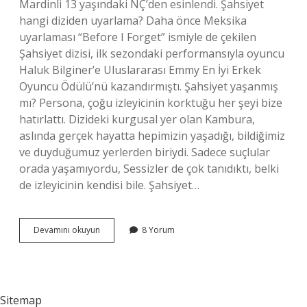
Mardinli 13 yaşındaki NÇ’den esinlendi. Şahsiyet
hangi diziden uyarlama? Daha önce Meksika
uyarlaması “Before I Forget” ismiyle de çekilen
Şahsiyet dizisi, ilk sezondaki performansıyla oyuncu
Haluk Bilginer’e Uluslararası Emmy En İyi Erkek
Oyuncu Ödülü’nü kazandırmıştı. Şahsiyet yaşanmış
mı? Persona, çoğu izleyicinin korktuğu her şeyi bize
hatırlattı. Dizideki kurgusal yer olan Kambura,
aslında gerçek hayatta hepimizin yaşadığı, bildiğimiz
ve duyduğumuz yerlerden biriydi. Sadece suçlular
orada yaşamıyordu, Sessizler de çok tanıdıktı, belki
de izleyicinin kendisi bile. Şahsiyet…
Şahsiyet
Devamını okuyun
8 Yorum
Kimi
Anlatıyor
Sitemap