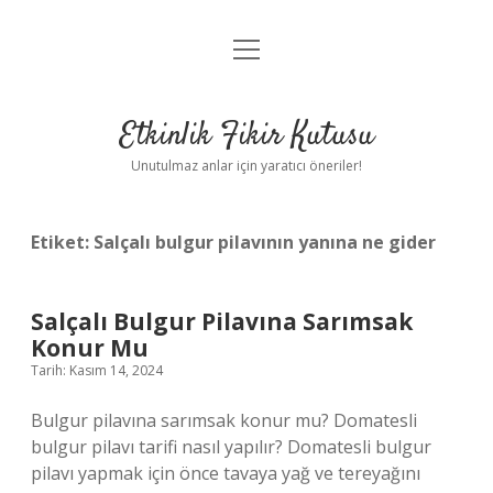
menüyü
Anasayfa
aç
Gizlilik Politikası
Etkinlik Fikir Kutusu
Yasal Uyarı
Unutulmaz anlar için yaratıcı öneriler!
Hakkımızda
Etiket:
Salçalı bulgur pilavının yanına ne gider
Salçalı Bulgur Pilavına Sarımsak
Konur Mu
Tarih: Kasım 14, 2024
Bulgur pilavına sarımsak konur mu? Domatesli
bulgur pilavı tarifi nasıl yapılır? Domatesli bulgur
pilavı yapmak için önce tavaya yağ ve tereyağını