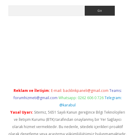
Arama
ino
Reklam ve İletişim:
E-mail:
backlinkpaneli@gmail.com
Teams:
forumhizmeti@gmail.com
Whatsapp: 0262 606 0 726
Telegram:
@karabul
Yasal Uyarı:
Sitemiz, 5651 Sayılı Kanun gereğince Bilgi Teknolojileri
ve İletişim Kurumu (BTK) tarafından onaylanmış bir Yer Sağlayıcı
olarak hizmet vermektedir. Bu nedenle, sitedeki içerikleri proaktif
olarak denetleme veya araştırma yükümlülüğümüz bulunmamaktadır.