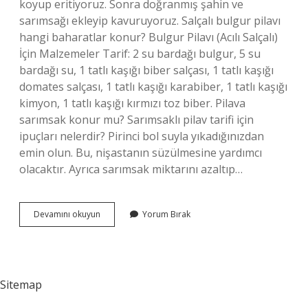
koyup eritiyoruz. Sonra doğranmış şahin ve
sarımsağı ekleyip kavuruyoruz. Salçalı bulgur pilavı
hangi baharatlar konur? Bulgur Pilavı (Acılı Salçalı)
İçin Malzemeler Tarif: 2 su bardağı bulgur, 5 su
bardağı su, 1 tatlı kaşığı biber salçası, 1 tatlı kaşığı
domates salçası, 1 tatlı kaşığı karabiber, 1 tatlı kaşığı
kimyon, 1 tatlı kaşığı kırmızı toz biber. Pilava
sarımsak konur mu? Sarımsaklı pilav tarifi için
ipuçları nelerdir? Pirinci bol suyla yıkadığınızdan
emin olun. Bu, nişastanın süzülmesine yardımcı
olacaktır. Ayrıca sarımsak miktarını azaltıp…
Salçalı
Devamını okuyun
Yorum Bırak
Bulgur
Pilavına
Sarımsak
Konur
Mu
Sitemap