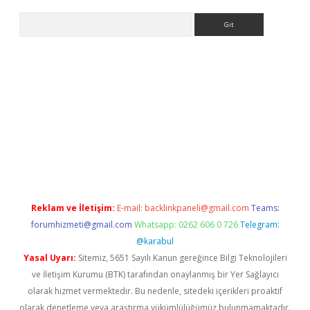
Arama
ino
Reklam ve İletişim:
E-mail:
backlinkpaneli@gmail.com
Teams:
forumhizmeti@gmail.com
Whatsapp: 0262 606 0 726
Telegram:
@karabul
Yasal Uyarı:
Sitemiz, 5651 Sayılı Kanun gereğince Bilgi Teknolojileri
ve İletişim Kurumu (BTK) tarafından onaylanmış bir Yer Sağlayıcı
olarak hizmet vermektedir. Bu nedenle, sitedeki içerikleri proaktif
olarak denetleme veya araştırma yükümlülüğümüz bulunmamaktadır.