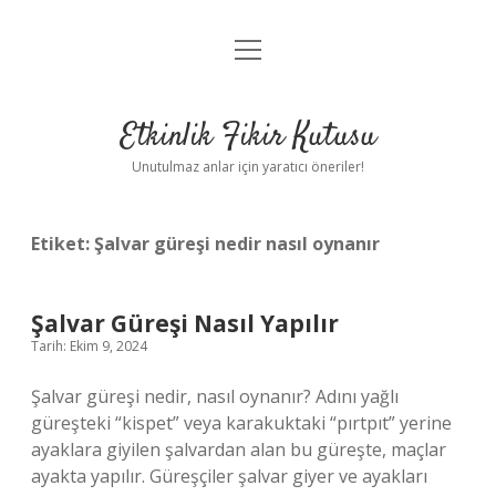
menüyü
Anasayfa
aç
Gizlilik Politikası
Etkinlik Fikir Kutusu
Yasal Uyarı
Unutulmaz anlar için yaratıcı öneriler!
Hakkımızda
Etiket:
Şalvar güreşi nedir nasıl oynanır
Şalvar Güreşi Nasıl Yapılır
Tarih: Ekim 9, 2024
Şalvar güreşi nedir, nasıl oynanır? Adını yağlı
güreşteki “kispet” veya karakuktaki “pırtpıt” yerine
ayaklara giyilen şalvardan alan bu güreşte, maçlar
ayakta yapılır. Güreşçiler şalvar giyer ve ayakları