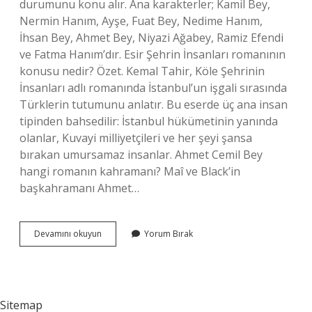
durumunu konu alır. Ana karakterler; Kamil Bey,
Nermin Hanım, Ayşe, Fuat Bey, Nedime Hanım,
İhsan Bey, Ahmet Bey, Niyazi Ağabey, Ramiz Efendi
ve Fatma Hanım’dır. Esir Şehrin İnsanları romanının
konusu nedir? Özet. Kemal Tahir, Köle Şehrinin
İnsanları adlı romanında İstanbul’un işgali sırasında
Türklerin tutumunu anlatır. Bu eserde üç ana insan
tipinden bahsedilir: İstanbul hükümetinin yanında
olanlar, Kuvayi milliyetçileri ve her şeyi şansa
bırakan umursamaz insanlar. Ahmet Cemil Bey
hangi romanın kahramanı? Maî ve Black’in
başkahramanı Ahmet…
Kamil
Devamını okuyun
Yorum Bırak
Bey
Hangi
Eserin
Kahramanı
Sitemap