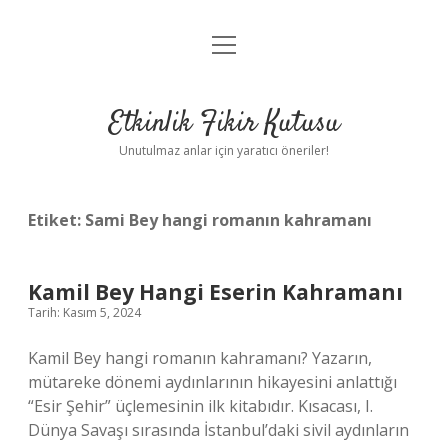
menüyü
Anasayfa
aç
Gizlilik Politikası
Etkinlik Fikir Kutusu
Yasal Uyarı
Unutulmaz anlar için yaratıcı öneriler!
Hakkımızda
Etiket:
Sami Bey hangi romanın kahramanı
Kamil Bey Hangi Eserin Kahramanı
Tarih: Kasım 5, 2024
Kamil Bey hangi romanın kahramanı? Yazarın,
mütareke dönemi aydınlarının hikayesini anlattığı
“Esir Şehir” üçlemesinin ilk kitabıdır. Kısacası, I.
Dünya Savaşı sırasında İstanbul’daki sivil aydınların