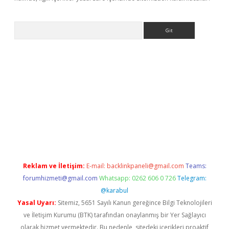
Arama
ino
Reklam ve İletişim:
E-mail:
backlinkpaneli@gmail.com
Teams:
forumhizmeti@gmail.com
Whatsapp: 0262 606 0 726
Telegram:
@karabul
Yasal Uyarı:
Sitemiz, 5651 Sayılı Kanun gereğince Bilgi Teknolojileri
ve İletişim Kurumu (BTK) tarafından onaylanmış bir Yer Sağlayıcı
olarak hizmet vermektedir. Bu nedenle, sitedeki içerikleri proaktif