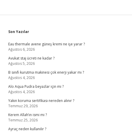
Sidebar
Son Yazılar
Eau thermale avene güneş kremi ne işe yarar ?
Ağustos 6, 2026
Avukat staj ücreti ne kadar ?
Ağustos 5, 2026
B sınıfı kurutma makinesi çok enerji yakar mı ?
Ağustos 4, 2026
Alo Aqua Pudra beyazlar için mi ?
Ağustos 4, 2026
Yakın koruma sertifikası nereden alınır ?
Temmuz 29, 2026
Kerem Allah’ın ismi mi ?
Temmuz 25, 2026
Ayraç neden kullanılır ?