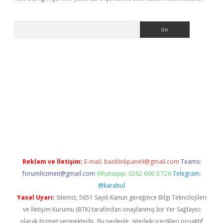
Arama
sino
Reklam ve İletişim:
E-mail:
backlinkpaneli@gmail.com
Teams:
forumhizmeti@gmail.com
Whatsapp: 0262 606 0 726
Telegram:
@karabul
Yasal Uyarı:
Sitemiz, 5651 Sayılı Kanun gereğince Bilgi Teknolojileri
ve İletişim Kurumu (BTK) tarafından onaylanmış bir Yer Sağlayıcı
olarak hizmet vermektedir. Bu nedenle, sitedeki içerikleri proaktif