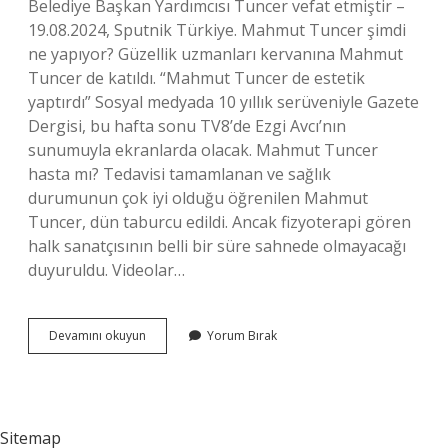
Belediye Başkan Yardımcısı Tuncer vefat etmiştir –
19.08.2024, Sputnik Türkiye. Mahmut Tuncer şimdi
ne yapıyor? Güzellik uzmanları kervanına Mahmut
Tuncer de katıldı. “Mahmut Tuncer de estetik
yaptırdı” Sosyal medyada 10 yıllık serüveniyle Gazete
Dergisi, bu hafta sonu TV8’de Ezgi Avcı’nın
sunumuyla ekranlarda olacak. Mahmut Tuncer
hasta mı? Tedavisi tamamlanan ve sağlık
durumunun çok iyi olduğu öğrenilen Mahmut
Tuncer, dün taburcu edildi. Ancak fizyoterapi gören
halk sanatçısının belli bir süre sahnede olmayacağı
duyuruldu. Videolar…
Mahmut
Devamını okuyun
Yorum Bırak
Tuncer
Yaşıyor
Mü
Sitemap