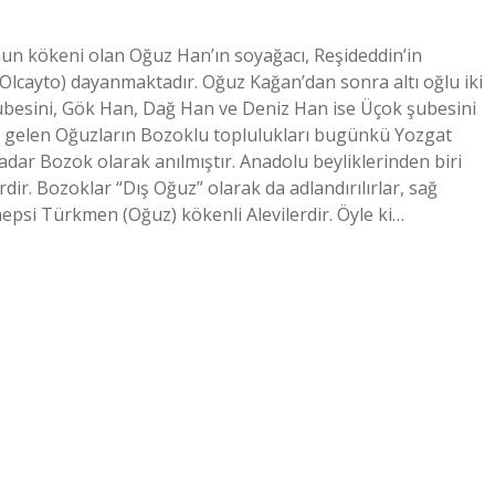
un kökeni olan Oğuz Han’ın soyağacı, Reşideddin’in
lcayto) dayanmaktadır. Oğuz Kağan’dan sonra altı oğlu iki
ubesini, Gök Han, Dağ Han ve Deniz Han ise Üçok şubesini
a gelen Oğuzların Bozoklu toplulukları bugünkü Yozgat
adar Bozok olarak anılmıştır. Anadolu beyliklerinden biri
ir. Bozoklar “Dış Oğuz” olarak da adlandırılırlar, sağ
hepsi Türkmen (Oğuz) kökenli Alevilerdir. Öyle ki…