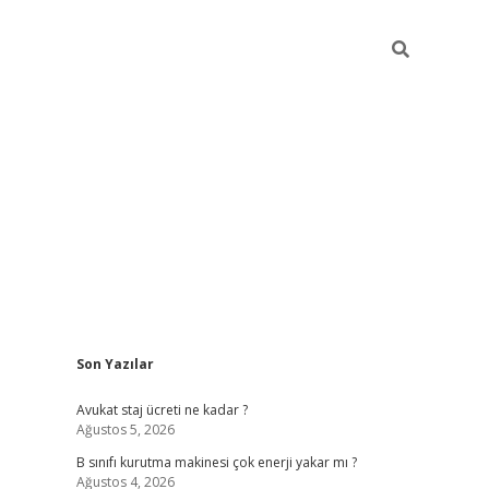
Sidebar
Son Yazılar
vdcasino
Avukat staj ücreti ne kadar ?
Ağustos 5, 2026
B sınıfı kurutma makinesi çok enerji yakar mı ?
Ağustos 4, 2026