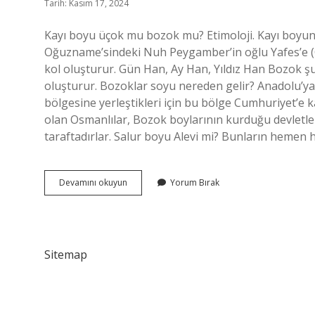
Tarih: Kasım 17, 2024
Kayı boyu üçok mu bozok mu? Etimoloji. Kayı boyun
Oğuzname’sindeki Nuh Peygamber’in oğlu Yafes’e (O
kol oluşturur. Gün Han, Ay Han, Yıldız Han Bozok ş
oluşturur. Bozoklar soyu nereden gelir? Anadolu’y
bölgesine yerleştikleri için bu bölge Cumhuriyet’e k
olan Osmanlılar, Bozok boylarının kurduğu devletlerd
taraftadırlar. Salur boyu Alevi mi? Bunların hemen 
Üçok
Devamını okuyun
Yorum Bırak
Boyu
Kimlerdir
Sitemap