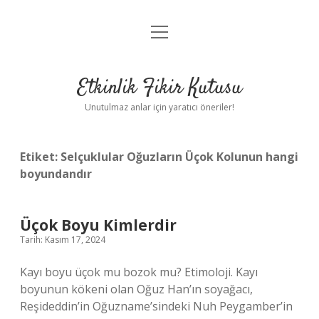
menüyü
Anasayfa
aç
Gizlilik Politikası
Etkinlik Fikir Kutusu
Yasal Uyarı
Unutulmaz anlar için yaratıcı öneriler!
Hakkımızda
Etiket:
Selçuklular Oğuzların Üçok Kolunun hangi
boyundandır
Üçok Boyu Kimlerdir
Tarih: Kasım 17, 2024
Kayı boyu üçok mu bozok mu? Etimoloji. Kayı
boyunun kökeni olan Oğuz Han’ın soyağacı,
Reşideddin’in Oğuzname’sindeki Nuh Peygamber’in