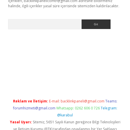
içerikleri,
backlinkpanelicomtr@gmail.com
adresine bildirmeniz
halinde, ilgili içerikler yasal süre içerisinde sitemizden kaldırılacaktır.
Arama
ino
Reklam ve İletişim:
E-mail:
backlinkpaneli@gmail.com
Teams:
forumhizmeti@gmail.com
Whatsapp: 0262 606 0 726
Telegram:
@karabul
Yasal Uyarı:
Sitemiz, 5651 Sayılı Kanun gereğince Bilgi Teknolojileri
ve İletişim Kurumu (BTK) tarafından onaylanmış bir Yer Sağlayıcı