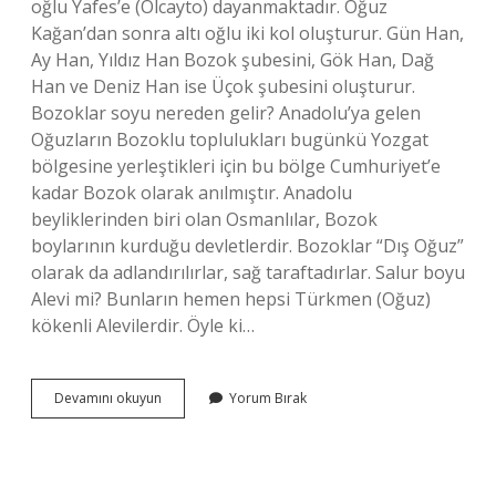
oğlu Yafes’e (Olcayto) dayanmaktadır. Oğuz
Kağan’dan sonra altı oğlu iki kol oluşturur. Gün Han,
Ay Han, Yıldız Han Bozok şubesini, Gök Han, Dağ
Han ve Deniz Han ise Üçok şubesini oluşturur.
Bozoklar soyu nereden gelir? Anadolu’ya gelen
Oğuzların Bozoklu toplulukları bugünkü Yozgat
bölgesine yerleştikleri için bu bölge Cumhuriyet’e
kadar Bozok olarak anılmıştır. Anadolu
beyliklerinden biri olan Osmanlılar, Bozok
boylarının kurduğu devletlerdir. Bozoklar “Dış Oğuz”
olarak da adlandırılırlar, sağ taraftadırlar. Salur boyu
Alevi mi? Bunların hemen hepsi Türkmen (Oğuz)
kökenli Alevilerdir. Öyle ki…
Üçok
Devamını okuyun
Yorum Bırak
Boyu
Kimlerdir