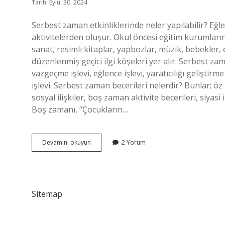
Tarih: Eylül 30, 2024
Serbest zaman etkinliklerinde neler yapılabilir? Eğle
aktivitelerden oluşur. Okul öncesi eğitim kurumları
sanat, resimli kitaplar, yapbozlar, müzik, bebekler,
düzenlenmiş geçici ilgi köşeleri yer alır. Serbest z
vazgeçme işlevi, eğlence işlevi, yaratıcılığı geliştirm
işlevi. Serbest zaman becerileri nelerdir? Bunlar; öz
sosyal ilişkiler, boş zaman aktivite becerileri, siyasi
Boş zamanı, “Çocukların…
Serbest
Devamını okuyun
2 Yorum
Zaman
Aktiviteleri
Nelerdir
Sitemap