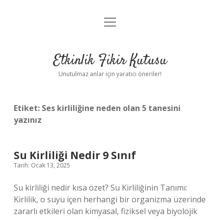
menüyü
Anasayfa
aç
Gizlilik Politikası
Etkinlik Fikir Kutusu
Yasal Uyarı
Unutulmaz anlar için yaratıcı öneriler!
Hakkımızda
Etiket:
Ses kirliliğine neden olan 5 tanesini
yazınız
Su Kirliliği Nedir 9 Sınıf
Tarih: Ocak 13, 2025
Su kirliliği nedir kısa özet? Su Kirliliğinin Tanımı:
Kirlilik, o suyu içen herhangi bir organizma üzerinde
zararlı etkileri olan kimyasal, fiziksel veya biyolojik