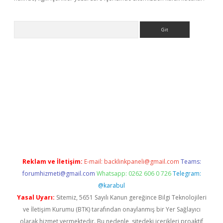
Arama
ino
Reklam ve İletişim:
E-mail:
backlinkpaneli@gmail.com
Teams:
forumhizmeti@gmail.com
Whatsapp: 0262 606 0 726
Telegram:
@karabul
Yasal Uyarı:
Sitemiz, 5651 Sayılı Kanun gereğince Bilgi Teknolojileri
ve İletişim Kurumu (BTK) tarafından onaylanmış bir Yer Sağlayıcı
olarak hizmet vermektedir. Bu nedenle, sitedeki içerikleri proaktif