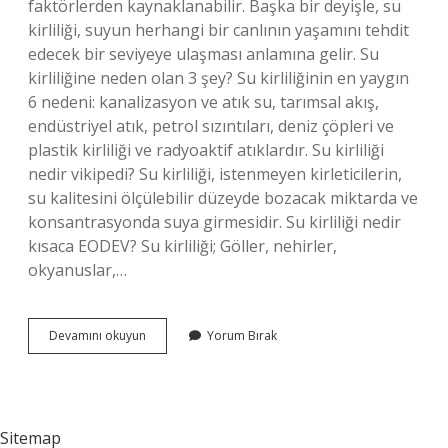
faktörlerden kaynaklanabilir. Başka bir deyişle, su
kirliliği, suyun herhangi bir canlının yaşamını tehdit
edecek bir seviyeye ulaşması anlamına gelir. Su
kirliliğine neden olan 3 şey? Su kirliliğinin en yaygın
6 nedeni: kanalizasyon ve atık su, tarımsal akış,
endüstriyel atık, petrol sızıntıları, deniz çöpleri ve
plastik kirliliği ve radyoaktif atıklardır. Su kirliliği
nedir vikipedi? Su kirliliği, istenmeyen kirleticilerin,
su kalitesini ölçülebilir düzeyde bozacak miktarda ve
konsantrasyonda suya girmesidir. Su kirliliği nedir
kısaca EODEV? Su kirliliği; Göller, nehirler,
okyanuslar,…
Su
Devamını okuyun
Yorum Bırak
Kirliliği
Nedir
9
Sınıf
Sitemap