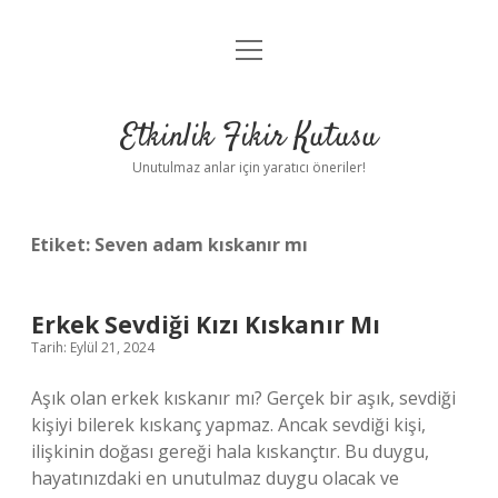
menüyü
Anasayfa
aç
Gizlilik Politikası
Etkinlik Fikir Kutusu
Yasal Uyarı
Unutulmaz anlar için yaratıcı öneriler!
Hakkımızda
Etiket:
Seven adam kıskanır mı
Erkek Sevdiği Kızı Kıskanır Mı
Tarih: Eylül 21, 2024
Aşık olan erkek kıskanır mı? Gerçek bir aşık, sevdiği
kişiyi bilerek kıskanç yapmaz. Ancak sevdiği kişi,
ilişkinin doğası gereği hala kıskançtır. Bu duygu,
hayatınızdaki en unutulmaz duygu olacak ve