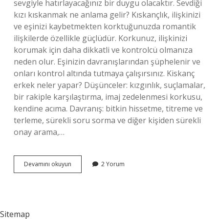
sevgiyle hatırlayacağınız bir duygu olacaktır. Sevdiği
kızı kıskanmak ne anlama gelir? Kıskançlık, ilişkinizi
ve eşinizi kaybetmekten korktuğunuzda romantik
ilişkilerde özellikle güçlüdür. Korkunuz, ilişkinizi
korumak için daha dikkatli ve kontrolcü olmanıza
neden olur. Eşinizin davranışlarından şüphelenir ve
onları kontrol altında tutmaya çalışırsınız. Kiskanç
erkek neler yapar? Düşünceler: kızgınlık, suçlamalar,
bir rakiple karşılaştırma, imaj zedelenmesi korkusu,
kendine acıma. Davranış: bitkin hissetme, titreme ve
terleme, sürekli soru sorma ve diğer kişiden sürekli
onay arama,…
Erkek
Devamını okuyun
2 Yorum
Sevdiği
Kızı
Kıskanır
Mı
Sitemap