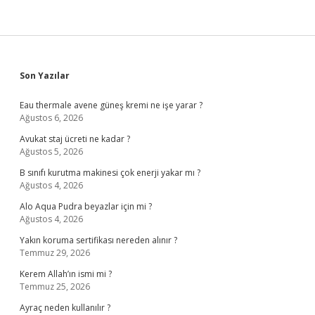
Sidebar
Son Yazılar
Eau thermale avene güneş kremi ne işe yarar ?
Ağustos 6, 2026
Avukat staj ücreti ne kadar ?
Ağustos 5, 2026
B sınıfı kurutma makinesi çok enerji yakar mı ?
Ağustos 4, 2026
Alo Aqua Pudra beyazlar için mi ?
Ağustos 4, 2026
Yakın koruma sertifikası nereden alınır ?
Temmuz 29, 2026
Kerem Allah’ın ismi mi ?
Temmuz 25, 2026
Ayraç neden kullanılır ?