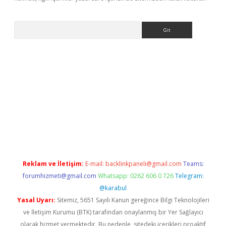
Arama
ino
Reklam ve İletişim:
E-mail:
backlinkpaneli@gmail.com
Teams:
forumhizmeti@gmail.com
Whatsapp: 0262 606 0 726
Telegram:
@karabul
Yasal Uyarı:
Sitemiz, 5651 Sayılı Kanun gereğince Bilgi Teknolojileri
ve İletişim Kurumu (BTK) tarafından onaylanmış bir Yer Sağlayıcı
olarak hizmet vermektedir. Bu nedenle, sitedeki içerikleri proaktif