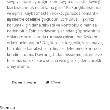
sevgiyle hatırlayacağınız bir duygu olacaktır. Sevdiği
kızı kıskanmak ne anlama gelir? Kıskançlık, ilişkinizi
ve eşinizi kaybetmekten korktuğunuzda romantik
ilişkilerde özellikle güçlüdür. Korkunuz, ilişkinizi
korumak için daha dikkatli ve kontrolcü olmanıza
neden olur. Eşinizin davranışlarından şüphelenir ve
onları kontrol altında tutmaya çalışırsınız. Kiskanç
erkek neler yapar? Düşünceler: kızgınlık, suçlamalar,
bir rakiple karşılaştırma, imaj zedelenmesi korkusu,
kendine acıma. Davranış: bitkin hissetme, titreme ve
terleme, sürekli soru sorma ve diğer kişiden sürekli
onay arama,…
Erkek
Devamını okuyun
2 Yorum
Sevdiği
Kızı
Kıskanır
Mı
Sitemap