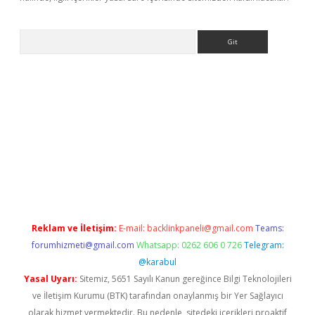
Arama
sino
Reklam ve İletişim:
E-mail:
backlinkpaneli@gmail.com
Teams:
forumhizmeti@gmail.com
Whatsapp: 0262 606 0 726
Telegram:
@karabul
Yasal Uyarı:
Sitemiz, 5651 Sayılı Kanun gereğince Bilgi Teknolojileri
ve İletişim Kurumu (BTK) tarafından onaylanmış bir Yer Sağlayıcı
olarak hizmet vermektedir. Bu nedenle, sitedeki içerikleri proaktif