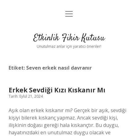
menüyü
Anasayfa
aç
Gizlilik Politikası
Etkinlik Fikir Kutusu
Yasal Uyarı
Unutulmaz anlar için yaratıcı öneriler!
Hakkımızda
Etiket:
Seven erkek nasıl davranır
Erkek Sevdiği Kızı Kıskanır Mı
Tarih: Eylül 21, 2024
Aşık olan erkek kıskanır mı? Gerçek bir aşık, sevdiği
kişiyi bilerek kıskanç yapmaz. Ancak sevdiği kişi,
ilişkinin doğası gereği hala kıskançtır. Bu duygu,
hayatınızdaki en unutulmaz duygu olacak ve