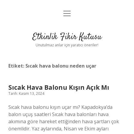
menüyü
Anasayfa
aç
Gizlilik Politikası
Etkinlik Fikir Kutusu
Yasal Uyarı
Unutulmaz anlar için yaratıcı öneriler!
Hakkımızda
Etiket:
Sıcak hava balonu neden uçar
Sıcak Hava Balonu Kışın Açık Mı
Tarih: Kasım 13, 2024
Sıcak hava balonu kışın uçar mı? Kapadokya’da
balon uçuş saatleri Sıcak hava balonları hava
akımına göre hareket ettiğinden hava şartları çok
önemlidir. Yaz aylarında, Nisan ve Ekim ayları