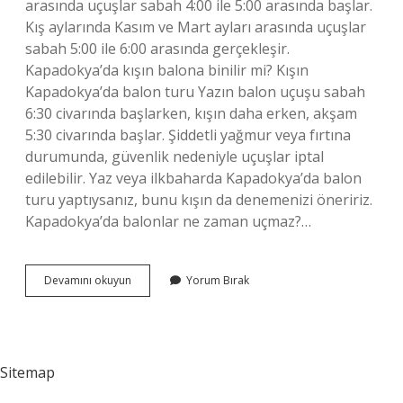
arasında uçuşlar sabah 4:00 ile 5:00 arasında başlar.
Kış aylarında Kasım ve Mart ayları arasında uçuşlar
sabah 5:00 ile 6:00 arasında gerçekleşir.
Kapadokya’da kışın balona binilir mi? Kışın
Kapadokya’da balon turu Yazın balon uçuşu sabah
6:30 civarında başlarken, kışın daha erken, akşam
5:30 civarında başlar. Şiddetli yağmur veya fırtına
durumunda, güvenlik nedeniyle uçuşlar iptal
edilebilir. Yaz veya ilkbaharda Kapadokya’da balon
turu yaptıysanız, bunu kışın da denemenizi öneririz.
Kapadokya’da balonlar ne zaman uçmaz?…
Sıcak
Devamını okuyun
Yorum Bırak
Hava
Balonu
Kışın
Açık
Mı
Sitemap