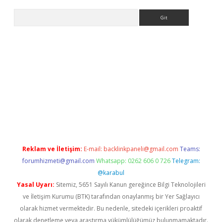
Arama
asino
Reklam ve İletişim:
E-mail:
backlinkpaneli@gmail.com
Teams:
forumhizmeti@gmail.com
Whatsapp: 0262 606 0 726
Telegram:
@karabul
Yasal Uyarı:
Sitemiz, 5651 Sayılı Kanun gereğince Bilgi Teknolojileri
ve İletişim Kurumu (BTK) tarafından onaylanmış bir Yer Sağlayıcı
olarak hizmet vermektedir. Bu nedenle, sitedeki içerikleri proaktif
olarak denetleme veya araştırma yükümlülüğümüz bulunmamaktadır.