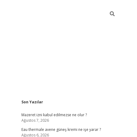
Sidebar
Son Yazılar
vdcasino
Mazeret izni kabul edilmezse ne olur ?
Ağustos 7, 2026
Eau thermale avene güneş kremi ne işe yarar ?
Ağustos 6, 2026