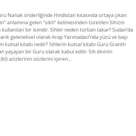
Guru Nanak önderliğinde Hindistan kıtasında ortaya çıkan
lgin” anlamına gelen “sikh” kelimesinden türetilen Sihizm
in kullanılan bir isimdir. Sihler neden türban takar? Sudan’da
. Sarık geleneksel olarak Arap Yarımadası’nda yüzü ve başı
m kutsal kitabı nedir? Sihlerin kutsal kitabı Guru Granth
an yaşayan bir Guru olarak kabul edilir. Sih dininin
ibi) azizlerinin sözlerini içeren…