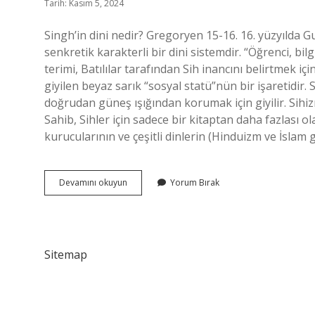
Tarih: Kasım 5, 2024
Singh’in dini nedir? Gregoryen 15-16. 16. yüzyılda 
senkretik karakterli bir dini sistemdir. “Öğrenci, bi
terimi, Batılılar tarafından Sih inancını belirtmek iç
giyilen beyaz sarık “sosyal statü”nün bir işaretidir
doğrudan güneş ışığından korumak için giyilir. Sihiz
Sahib, Sihler için sadece bir kitaptan daha fazlası ol
kurucularının ve çeşitli dinlerin (Hinduizm ve İslam g
Sih
Devamını okuyun
Yorum Bırak
Dini
Neye
Tapar
Sitemap