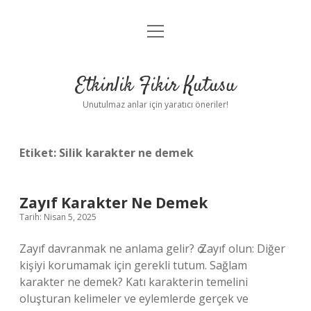
menüyü
Anasayfa
aç
Gizlilik Politikası
Etkinlik Fikir Kutusu
Yasal Uyarı
Unutulmaz anlar için yaratıcı öneriler!
Hakkımızda
Etiket:
Silik karakter ne demek
Zayıf Karakter Ne Demek
Tarih: Nisan 5, 2025
Zayıf davranmak ne anlama gelir? ѻ Zayıf olun: Diğer
kişiyi korumamak için gerekli tutum. Sağlam
karakter ne demek? Katı karakterin temelini
oluşturan kelimeler ve eylemlerde gerçek ve