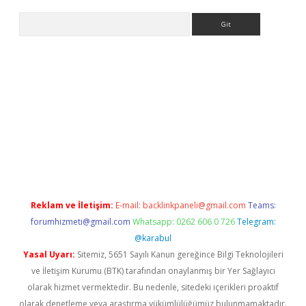
Arama
ino
Reklam ve İletişim:
E-mail:
backlinkpaneli@gmail.com
Teams:
forumhizmeti@gmail.com
Whatsapp: 0262 606 0 726
Telegram:
@karabul
Yasal Uyarı:
Sitemiz, 5651 Sayılı Kanun gereğince Bilgi Teknolojileri
ve İletişim Kurumu (BTK) tarafından onaylanmış bir Yer Sağlayıcı
olarak hizmet vermektedir. Bu nedenle, sitedeki içerikleri proaktif
olarak denetleme veya araştırma yükümlülüğümüz bulunmamaktadır.