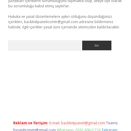
yazdıkları içeriklerin sorumluluğunu taşımakta olup, siteye üye olarak
bu sorumluluğu kabul etmiş sayılırlar.
Hukuka ve yasal düzenlemelere aykırı olduğunu düşündüğünüz
içerikleri,
backlinkpanelicomtr@gmail.com
adresine bildirmeniz
halinde, ilgili içerikler yasal süre içerisinde sitemizden kaldırılacaktır.
Arama
ino
Reklam ve İletişim:
E-mail:
backlinkpaneli@gmail.com
Teams:
forumhizmeti@gmail.com
Whatsapp: 0262 606 0 726
Telegram: