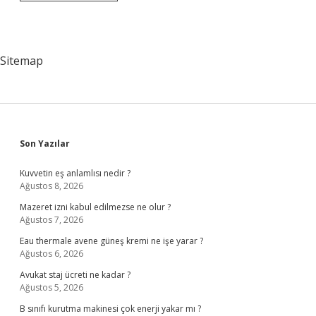
Ana
Sözleşmesini
Kim
Hazırlar
Sitemap
Sidebar
Son Yazılar
Kuvvetin eş anlamlısı nedir ?
Ağustos 8, 2026
Mazeret izni kabul edilmezse ne olur ?
Ağustos 7, 2026
Eau thermale avene güneş kremi ne işe yarar ?
Ağustos 6, 2026
Avukat staj ücreti ne kadar ?
Ağustos 5, 2026
B sınıfı kurutma makinesi çok enerji yakar mı ?