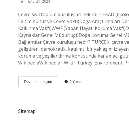
Tarih: Eylül 21, 2024
Çevre sivil toplum kuruluşları nelerdir? EKAD (Eko
Eğitim Kültür ve Çevre Vakfı)Doğa Araştırmaları De
Kalkınma Vakfı)WWF (Yaban Hayatı Koruma Vakfı)Do
Kaynaklar Genel MüdürlüğüDoğa Koruma Genel Müd
Bağlantılar Çevre kuruluşu nedir? TÜRÇEK, çevre v
geliştiren, demokratik, katılımcı bir yaklaşım izleyen, 
koruma ve yeşillendirme konusunda kar amacı gütmey
WikipediaWikipedia › Wiki › Turkey_Environment_Pro
Çevre
Devamını okuyun
2 Yorum
Sivil
Toplum
Kuruluşu
Nedir
Sitemap