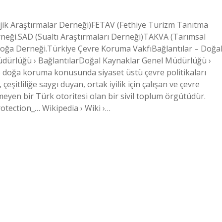
lojik Araştırmalar Derneği)FETAV (Fethiye Turizm Tanıtma
rneği.SAD (Sualtı Araştırmaları Derneği)TAKVA (Tarımsal
ğa Derneği.Türkiye Çevre Koruma VakfıBağlantılar – Doğa
ürlüğü › BağlantılarDoğal Kaynaklar Genel Müdürlüğü ›
e doğa koruma konusunda siyaset üstü çevre politikaları
çeşitliliğe saygı duyan, ortak iyilik için çalışan ve çevre
en bir Türk otoritesi olan bir sivil toplum örgütüdür.
tection_… Wikipedia › Wiki ›…