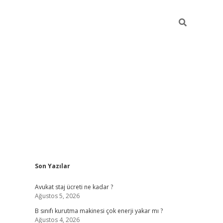
Sidebar
Son Yazılar
vdcasino
Avukat staj ücreti ne kadar ?
Ağustos 5, 2026
B sınıfı kurutma makinesi çok enerji yakar mı ?
Ağustos 4, 2026