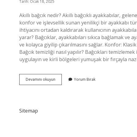
Tarih: Ocak 18, 2025
Akıllı bağcık nedir? Akıllı bağcıklı ayakkabılar, gelen
konfor ve işlevsellik sunan yenilikçi bir ayakkabı t
ihtiyacını ortadan kaldırarak kullanıcının ayakkabıla
yarar? Bağcıklar, ayakkabıları sıkıca bağlamak ve ay
ve kolayca giyilip çıkarılmasını sağlar. Konfor: Kla
Bağcık temizliği nasıl yapılır? Bağcıkları temizlemek 
uygulayın ve kirli bölgeleri yumuşak bir fırçayla nazi
Akıllı
Devamını okuyun
Yorum Bırak
Bağcık
Ne
Işe
Yarar
Sitemap