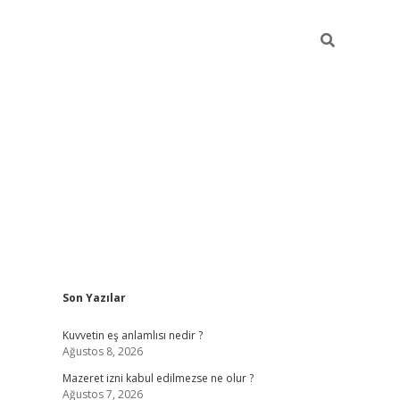
Sidebar
Son Yazılar
vdcasino
Kuvvetin eş anlamlısı nedir ?
Ağustos 8, 2026
Mazeret izni kabul edilmezse ne olur ?
Ağustos 7, 2026