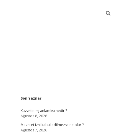
Sidebar
Son Yazılar
vdcasino
Kuvvetin eş anlamlısı nedir ?
Ağustos 8, 2026
Mazeret izni kabul edilmezse ne olur ?
Ağustos 7, 2026