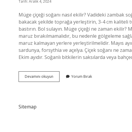
Tarih: Aralık 4, 2024
Müge çiçeği soğanı nasıl ekilir? Vadideki zambak so
bakacak şekilde toprağa yerleştirin, 3-4 cm kaliteli 
bastırın. Bol sulayın. Müge çiçeği ne zaman ekilir? 
maruz bırakılmamalıdır, bu nedenle gölgeleme sağlan
maruz kalmayan yerlere yerleştirilmelidir. Mayıs ayı
sardunya, forsythia ve açelya. Çiçek soğanı ne zaman
Ekim ayıdır. Soğanlı bitkilerin saksılarda veya bahçe
Müge
Devamını okuyun
Yorum Bırak
Çiçeği
Soğanı
Ne
Zaman
Ekilir
Sitemap