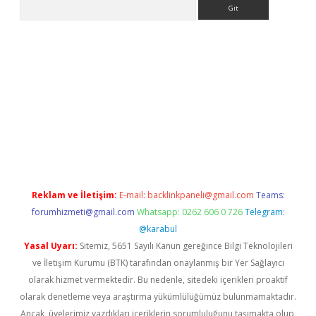
Arama
ino
Reklam ve İletişim:
E-mail:
backlinkpaneli@gmail.com
Teams:
forumhizmeti@gmail.com
Whatsapp: 0262 606 0 726
Telegram:
@karabul
Yasal Uyarı:
Sitemiz, 5651 Sayılı Kanun gereğince Bilgi Teknolojileri
ve İletişim Kurumu (BTK) tarafından onaylanmış bir Yer Sağlayıcı
olarak hizmet vermektedir. Bu nedenle, sitedeki içerikleri proaktif
olarak denetleme veya araştırma yükümlülüğümüz bulunmamaktadır.
Ancak, üyelerimiz yazdıkları içeriklerin sorumluluğunu taşımakta olup,