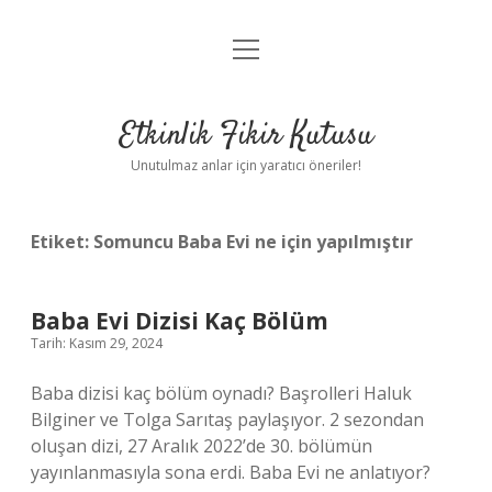
menüyü
Anasayfa
aç
Gizlilik Politikası
Etkinlik Fikir Kutusu
Yasal Uyarı
Unutulmaz anlar için yaratıcı öneriler!
Hakkımızda
Etiket:
Somuncu Baba Evi ne için yapılmıştır
Baba Evi Dizisi Kaç Bölüm
Tarih: Kasım 29, 2024
Baba dizisi kaç bölüm oynadı? Başrolleri Haluk
Bilginer ve Tolga Sarıtaş paylaşıyor. 2 sezondan
oluşan dizi, 27 Aralık 2022’de 30. bölümün
yayınlanmasıyla sona erdi. Baba Evi ne anlatıyor?