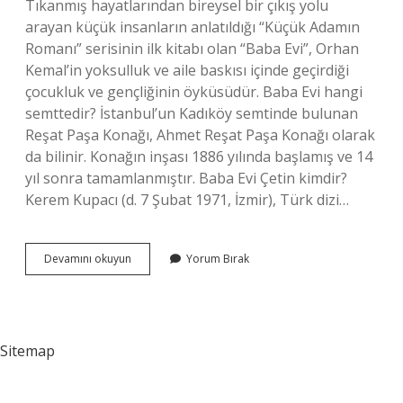
Tıkanmış hayatlarından bireysel bir çıkış yolu
arayan küçük insanların anlatıldığı “Küçük Adamın
Romanı” serisinin ilk kitabı olan “Baba Evi”, Orhan
Kemal’in yoksulluk ve aile baskısı içinde geçirdiği
çocukluk ve gençliğinin öyküsüdür. Baba Evi hangi
semttedir? İstanbul’un Kadıköy semtinde bulunan
Reşat Paşa Konağı, Ahmet Reşat Paşa Konağı olarak
da bilinir. Konağın inşası 1886 yılında başlamış ve 14
yıl sonra tamamlanmıştır. Baba Evi Çetin kimdir?
Kerem Kupacı (d. 7 Şubat 1971, İzmir), Türk dizi…
Baba
Devamını okuyun
Yorum Bırak
Evi
Dizisi
Kaç
Bölüm
Sitemap