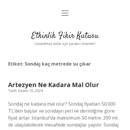
menüyü
Anasayfa
aç
Gizlilik Politikası
Etkinlik Fikir Kutusu
Yasal Uyarı
Unutulmaz anlar için yaratıcı öneriler!
Hakkımızda
Etiket:
Sondaj kaç metrede su çıkar
Artezyen Ne Kadara Mal Olur
Tarih: Kasım 16, 2024
Sondaj ne kadara mal olur? Sondaj fiyatları 50.000
TL’den başlar ve sondajın yeri ve derinliğine göre
fiyat artar. İstanbul’da maksimum 50 metre. 200 mt.
ile ulaşılabilecek mesafede sondajlar yapılır. Sondaj