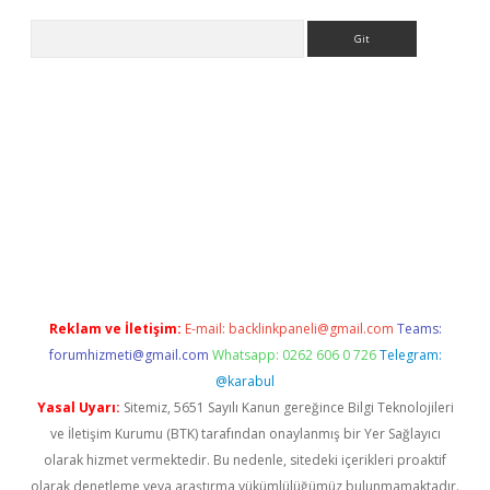
Arama
ino
Reklam ve İletişim:
E-mail:
backlinkpaneli@gmail.com
Teams:
forumhizmeti@gmail.com
Whatsapp: 0262 606 0 726
Telegram:
@karabul
Yasal Uyarı:
Sitemiz, 5651 Sayılı Kanun gereğince Bilgi Teknolojileri
ve İletişim Kurumu (BTK) tarafından onaylanmış bir Yer Sağlayıcı
olarak hizmet vermektedir. Bu nedenle, sitedeki içerikleri proaktif
olarak denetleme veya araştırma yükümlülüğümüz bulunmamaktadır.