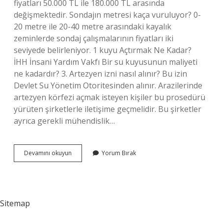
fiyatları 50.000 TL ile 180.000 TL arasında
değişmektedir. Sondajın metresi kaça vuruluyor? 0-
20 metre ile 20-40 metre arasındaki kayalık
zeminlerde sondaj çalışmalarının fiyatları iki
seviyede belirleniyor. 1 kuyu Açtırmak Ne Kadar?
İHH İnsani Yardım Vakfı Bir su kuyusunun maliyeti
ne kadardır? 3. Artezyen izni nasıl alınır? Bu izin
Devlet Su Yönetim Otoritesinden alınır. Arazilerinde
artezyen körfezi açmak isteyen kişiler bu prosedürü
yürüten şirketlerle iletişime geçmelidir. Bu şirketler
ayrıca gerekli mühendislik…
Artezyen
Devamını okuyun
Yorum Bırak
Ne
Kadara
Mal
Olur
Sitemap