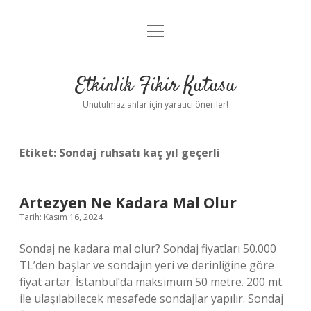
menüyü
Anasayfa
aç
Gizlilik Politikası
Etkinlik Fikir Kutusu
Yasal Uyarı
Unutulmaz anlar için yaratıcı öneriler!
Hakkımızda
Etiket:
Sondaj ruhsatı kaç yıl geçerli
Artezyen Ne Kadara Mal Olur
Tarih: Kasım 16, 2024
Sondaj ne kadara mal olur? Sondaj fiyatları 50.000
TL’den başlar ve sondajın yeri ve derinliğine göre
fiyat artar. İstanbul’da maksimum 50 metre. 200 mt.
ile ulaşılabilecek mesafede sondajlar yapılır. Sondaj