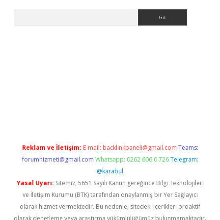
Arama
dcasino
Reklam ve İletişim:
E-mail:
backlinkpaneli@gmail.com
Teams:
forumhizmeti@gmail.com
Whatsapp: 0262 606 0 726
Telegram:
@karabul
Yasal Uyarı:
Sitemiz, 5651 Sayılı Kanun gereğince Bilgi Teknolojileri
ve İletişim Kurumu (BTK) tarafından onaylanmış bir Yer Sağlayıcı
olarak hizmet vermektedir. Bu nedenle, sitedeki içerikleri proaktif
olarak denetleme veya araştırma yükümlülüğümüz bulunmamaktadır.