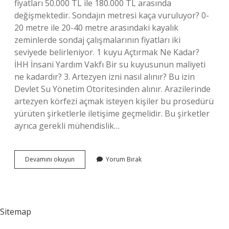
fiyatları 50.000 TL ile 180.000 TL arasında
değişmektedir. Sondajın metresi kaça vuruluyor? 0-
20 metre ile 20-40 metre arasındaki kayalık
zeminlerde sondaj çalışmalarının fiyatları iki
seviyede belirleniyor. 1 kuyu Açtırmak Ne Kadar?
İHH İnsani Yardım Vakfı Bir su kuyusunun maliyeti
ne kadardır? 3. Artezyen izni nasıl alınır? Bu izin
Devlet Su Yönetim Otoritesinden alınır. Arazilerinde
artezyen körfezi açmak isteyen kişiler bu prosedürü
yürüten şirketlerle iletişime geçmelidir. Bu şirketler
ayrıca gerekli mühendislik…
Artezyen
Devamını okuyun
Yorum Bırak
Ne
Kadara
Mal
Olur
Sitemap