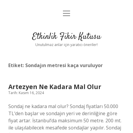
menüyü
Anasayfa
aç
Gizlilik Politikası
Etkinlik Fikir Kutusu
Yasal Uyarı
Unutulmaz anlar için yaratıcı öneriler!
Hakkımızda
Etiket:
Sondajın metresi kaça vuruluyor
Artezyen Ne Kadara Mal Olur
Tarih: Kasım 16, 2024
Sondaj ne kadara mal olur? Sondaj fiyatları 50.000
TL’den başlar ve sondajın yeri ve derinliğine göre
fiyat artar. İstanbul’da maksimum 50 metre. 200 mt.
ile ulaşılabilecek mesafede sondajlar yapılır. Sondaj