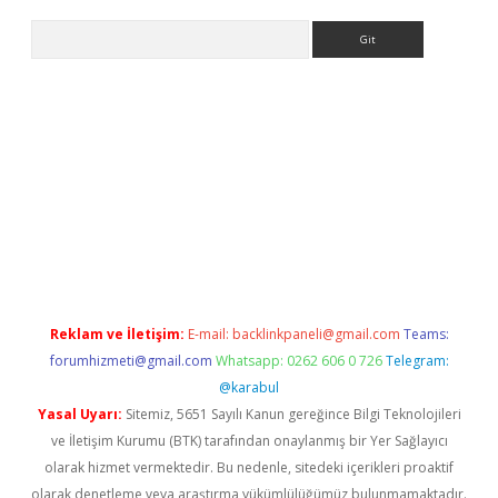
Arama
ino
Reklam ve İletişim:
E-mail:
backlinkpaneli@gmail.com
Teams:
forumhizmeti@gmail.com
Whatsapp: 0262 606 0 726
Telegram:
@karabul
Yasal Uyarı:
Sitemiz, 5651 Sayılı Kanun gereğince Bilgi Teknolojileri
ve İletişim Kurumu (BTK) tarafından onaylanmış bir Yer Sağlayıcı
olarak hizmet vermektedir. Bu nedenle, sitedeki içerikleri proaktif
olarak denetleme veya araştırma yükümlülüğümüz bulunmamaktadır.