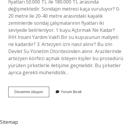
fiyatları 50.000 TL ile 180.000 TL arasında
değişmektedir. Sondajın metresi kaça vuruluyor? 0-
20 metre ile 20-40 metre arasındaki kayalık
zeminlerde sondaj çalışmalarının fiyatları iki
seviyede belirleniyor. 1 kuyu Açtırmak Ne Kadar?
İHH İnsani Yardım Vakfı Bir su kuyusunun maliyeti
ne kadardır? 3. Artezyen izni nasıl alınır? Bu izin
Devlet Su Yönetim Otoritesinden alınır. Arazilerinde
artezyen körfezi açmak isteyen kişiler bu prosedürü
yürüten şirketlerle iletişime geçmelidir. Bu şirketler
ayrıca gerekli mühendislik…
Artezyen
Devamını okuyun
Yorum Bırak
Ne
Kadara
Mal
Olur
Sitemap