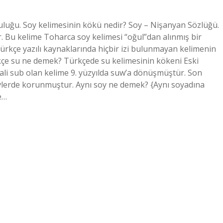
uluğu. Soy kelimesinin kökü nedir? Soy – Nişanyan Sözlüğü.
r. Bu kelime Toharca soy kelimesi “oğul”dan alınmış bir
 Türkçe yazılı kaynaklarında hiçbir izi bulunmayan kelimenin
kçe su ne demek? Türkçede su kelimesinin kökeni Eski
hali sub olan kelime 9. yüzyılda suw’a dönüşmüştür. Son
ürevlerde korunmuştur. Aynı soy ne demek? {Aynı soyadına
e…