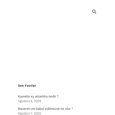
Sidebar
Son Yazılar
vdcasino
Kuvvetin eş anlamlısı nedir ?
Ağustos 8, 2026
Mazeret izni kabul edilmezse ne olur ?
Ağustos 7, 2026