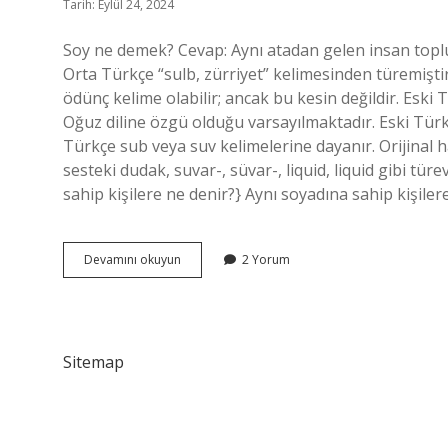
Tarih: Eylül 24, 2024
Soy ne demek? Cevap: Aynı atadan gelen insan topl
Orta Türkçe “sulb, zürriyet” kelimesinden türemişti
ödünç kelime olabilir; ancak bu kesin değildir. Eski
Oğuz diline özgü olduğu varsayılmaktadır. Eski Tür
Türkçe sub veya suv kelimelerine dayanır. Orijinal 
sesteki dudak, suvar-, süvar-, liquid, liquid gibi t
sahip kişilere ne denir?} Aynı soyadına sahip kişiler
Eski
Devamını okuyun
2 Yorum
Türkçe
Soy
Ne
Demek
Sitemap