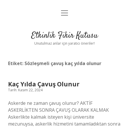
menüyü
Anasayfa
aç
Gizlilik Politikası
Etkinlik Fikir Kutusu
Yasal Uyarı
Unutulmaz anlar için yaratıcı öneriler!
Hakkımızda
Etiket:
Sözleşmeli çavuş kaç yılda olunur
Kaç Yılda Çavuş Olunur
Tarih: Kasım 22, 2024
Askerde ne zaman çavuş olunur? AKTİF
ASKERLİKTEN SONRA ÇAVUŞ OLARAK KALMAK
Askerlikte kalmak isteyen kişi üniversite
mezunuysa, askerlik hizmetini tamamladıktan sonra