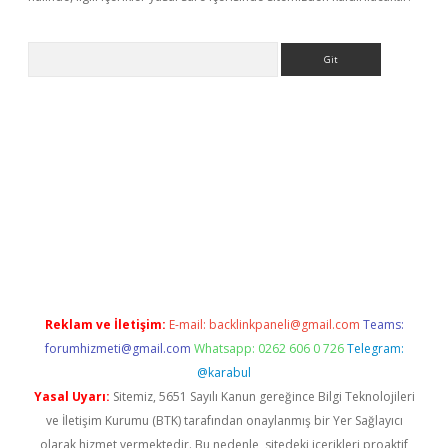
Arama
sino
Reklam ve İletişim:
E-mail:
backlinkpaneli@gmail.com
Teams:
forumhizmeti@gmail.com
Whatsapp: 0262 606 0 726
Telegram:
@karabul
Yasal Uyarı:
Sitemiz, 5651 Sayılı Kanun gereğince Bilgi Teknolojileri
ve İletişim Kurumu (BTK) tarafından onaylanmış bir Yer Sağlayıcı
olarak hizmet vermektedir. Bu nedenle, sitedeki içerikleri proaktif