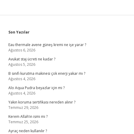
Sidebar
Son Yazılar
Eau thermale avene güneş kremi ne işe yarar ?
Ağustos 6, 2026
Avukat staj ücreti ne kadar ?
Ağustos 5, 2026
B sınıfı kurutma makinesi çok enerji yakar mı ?
Ağustos 4, 2026
Alo Aqua Pudra beyazlar için mi ?
Ağustos 4, 2026
Yakın koruma sertifikası nereden alınır ?
Temmuz 29, 2026
Kerem Allah’ın ismi mi ?
Temmuz 25, 2026
Ayraç neden kullanılır ?