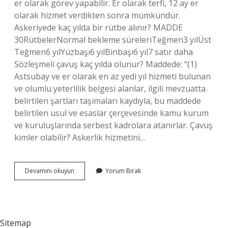
er olarak görev yapabilir. Er olarak terfi, 12 ay er
olarak hizmet verdikten sonra mümkündür.
Askeriyede kaç yılda bir rütbe alınır? MADDE
30RütbelerNormal bekleme süreleriTeğmen3 yılÜst
Teğmen6 yılYüzbaşı6 yılBinbaşı6 yıl7 satır daha
Sözleşmeli çavuş kaç yılda olunur? Maddede: “(1)
Astsubay ve er olarak en az yedi yıl hizmeti bulunan
ve olumlu yeterlilik belgesi alanlar, ilgili mevzuatta
belirtilen şartları taşımaları kaydıyla, bu maddede
belirtilen usul ve esaslar çerçevesinde kamu kurum
ve kuruluşlarında serbest kadrolara atanırlar. Çavuş
kimler olabilir? Askerlik hizmetini…
Kaç
Devamını okuyun
Yorum Bırak
Yılda
Çavuş
Olunur
Sitemap