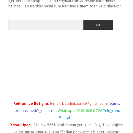
içerikleri,
backlinkpanelicomtr@gmail.com
adresine bildirmeniz
halinde, ilgili içerikler yasal süre içerisinde sitemizden kaldırılacaktır.
Arama
ino
Reklam ve İletişim:
E-mail:
backlinkpaneli@gmail.com
Teams:
forumhizmeti@gmail.com
Whatsapp: 0262 606 0 726
Telegram:
@karabul
Yasal Uyarı:
Sitemiz, 5651 Sayılı Kanun gereğince Bilgi Teknolojileri
ve İletişim Kurumu (BTK) tarafından onaylanmış bir Yer Sağlayıcı