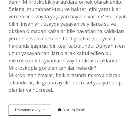
denir. Mikroskobik yaratıklara örnek olarak amip,
öglena, muhabbet kuşu ve bakteri gibi yaratıklar
verilebilir. Uzayda yaşayan hayvan var mı? Polonyalı
bilim insanları, uzayda yaşayan ve yıllarca su ve
oksijen olmadan kalsalar bile hayatlarına kaldıkları
yerden devam edebilen tardigradlar (su ayıları)
hakkında şaşırtıcı bir keşifte bulundu. Dünyanın en
uzun yaşayan canlıları olarak kabul edilen bu
mikroskobik hayvanların zayıf noktası açıklandı.
Mikroskopla görülen canlılar nelerdir?
Mikroorganizmalar, halk arasında mikrop olarak
adlandırılır, iki gruba ayrılır: hücresel yapıya sahip
olanlar ve hücresel…
Mikroskobik
Devamını okuyun
Yorum Bırak
Hayvan
Var
Mı