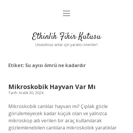
menüyü
Anasayfa
aç
Gizlilik Politikası
Etkinlik Fikir Kutusu
Yasal Uyarı
Unutulmaz anlar için yaratıcı öneriler!
Hakkımızda
Etiket:
Su ayısı ömrü ne kadardır
Mikroskobik Hayvan Var Mı
Tarih: Aralık 30, 2024
Mikroskobik canlılar hayvan mı? Çıplak gözle
görülemeyecek kadar küçük olan ve yalnızca
mikroskop adı verilen bir araç kullanılarak
gözlemlenebilen canlılara mikroskobik yaratıklar