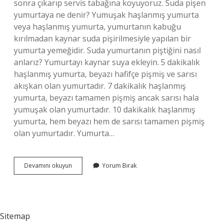
sonra çıkarıp servis tabağına koyuyoruz. Suda pişen
yumurtaya ne denir? Yumuşak haşlanmış yumurta
veya haşlanmış yumurta, yumurtanın kabuğu
kırılmadan kaynar suda pişirilmesiyle yapılan bir
yumurta yemeğidir. Suda yumurtanın piştiğini nasıl
anlarız? Yumurtayı kaynar suya ekleyin. 5 dakikalık
haşlanmış yumurta, beyazı hafifçe pişmiş ve sarısı
akışkan olan yumurtadır. 7 dakikalık haşlanmış
yumurta, beyazı tamamen pişmiş ancak sarısı hala
yumuşak olan yumurtadır. 10 dakikalık haşlanmış
yumurta, hem beyazı hem de sarısı tamamen pişmiş
olan yumurtadır. Yumurta…
Suda
Devamını okuyun
Yorum Bırak
Yumurta
Nasıl
Piş
Sitemap