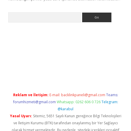
Arama
ino
Reklam ve İletişim:
E-mail:
backlinkpaneli@gmail.com
Teams:
forumhizmeti@gmail.com
Whatsapp: 0262 606 0 726
Telegram:
@karabul
Yasal Uyarı:
Sitemiz, 5651 Sayılı Kanun gereğince Bilgi Teknolojileri
ve İletişim Kurumu (BTK) tarafından onaylanmış bir Yer Sağlayıcı
olarak hizmet vermektedir. Bu nedenle, sitedeki içerikleri proaktif