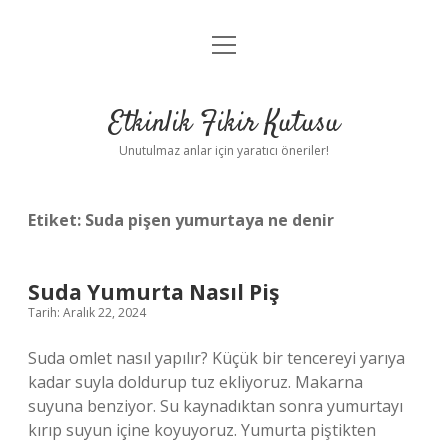
menüyü
Anasayfa
aç
Gizlilik Politikası
Etkinlik Fikir Kutusu
Yasal Uyarı
Unutulmaz anlar için yaratıcı öneriler!
Hakkımızda
Etiket:
Suda pişen yumurtaya ne denir
Suda Yumurta Nasıl Piş
Tarih: Aralık 22, 2024
Suda omlet nasıl yapılır? Küçük bir tencereyi yarıya
kadar suyla doldurup tuz ekliyoruz. Makarna
suyuna benziyor. Su kaynadıktan sonra yumurtayı
kırıp suyun içine koyuyoruz. Yumurta piştikten