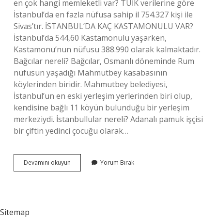
en çok hangi memleketli var? TÜİK verilerine göre
İstanbul’da en fazla nüfusa sahip il 754.327 kişi ile
Sivas’tır. İSTANBUL’DA KAÇ KASTAMONULU VAR?
İstanbul’da 544,60 Kastamonulu yaşarken,
Kastamonu’nun nüfusu 388.990 olarak kalmaktadır.
Bağcılar nereli? Bağcılar, Osmanlı döneminde Rum
nüfusun yaşadığı Mahmutbey kasabasının
köylerinden biridir. Mahmutbey belediyesi,
İstanbul’un en eski yerleşim yerlerinden biri olup,
kendisine bağlı 11 köyün bulunduğu bir yerleşim
merkeziydi. İstanbullular nereli? Adanalı pamuk işçisi
bir çiftin yedinci çocuğu olarak…
Bağcılarda
Devamını okuyun
Yorum Bırak
En
Çok
Nereli
Sitemap