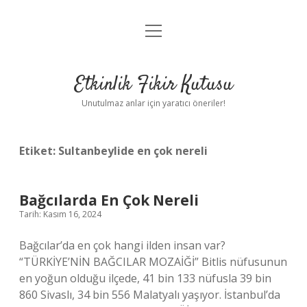
menüyü
Anasayfa
aç
Gizlilik Politikası
Etkinlik Fikir Kutusu
Yasal Uyarı
Unutulmaz anlar için yaratıcı öneriler!
Hakkımızda
Etiket:
Sultanbeylide en çok nereli
Bağcılarda En Çok Nereli
Tarih: Kasım 16, 2024
Bağcılar’da en çok hangi ilden insan var?
“TÜRKİYE’NİN BAĞCILAR MOZAİĞİ” Bitlis nüfusunun
en yoğun olduğu ilçede, 41 bin 133 nüfusla 39 bin
860 Sivaslı, 34 bin 556 Malatyalı yaşıyor. İstanbul’da