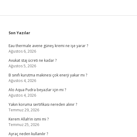
Sidebar
Son Yazılar
Eau thermale avene güneş kremi ne işe yarar ?
Ağustos 6, 2026
Avukat staj ücreti ne kadar ?
Ağustos 5, 2026
B sınıfı kurutma makinesi çok enerji yakar mı ?
Ağustos 4, 2026
Alo Aqua Pudra beyazlar için mi ?
Ağustos 4, 2026
Yakın koruma sertifikası nereden alınır ?
Temmuz 29, 2026
Kerem Allah’ın ismi mi ?
Temmuz 25, 2026
Ayraç neden kullanılır ?