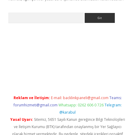
Arama
ino
Reklam ve İletişim:
E-mail:
backlinkpaneli@gmail.com
Teams:
forumhizmeti@gmail.com
Whatsapp: 0262 606 0 726
Telegram:
@karabul
Yasal Uyarı:
Sitemiz, 5651 Sayılı Kanun gereğince Bilgi Teknolojileri
ve İletişim Kurumu (BTK) tarafından onaylanmış bir Yer Sağlayıcı
olarak hizmet vermektedir. Bu nedenle, sitedeki içerikleri proaktif