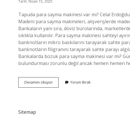
Tarih: Nisan 15, 2025
Tapuda para sayma makinesi var mı? Celal Erdoğdu 
Madeni para sayma makineleri, alışverişlerde madeni 
Bankaların yanı sıra, döviz bürolarında, marketlerd
sıklıkla kullanılır. Para sayma makinesi sahteyi ayı
banknotların mikro baskılarını tarayarak sahte paray
banknotların filigranını tarayarak sahte parayı alg
Bankalarda bozuk para sayma makinesi var mı? G
bulundurması zorunlu değil ancak hemen hemen h
Para
Devamını okuyun
Yorum Bırak
Sayma
Makinesi
Nerelerde
Olur
Sitemap