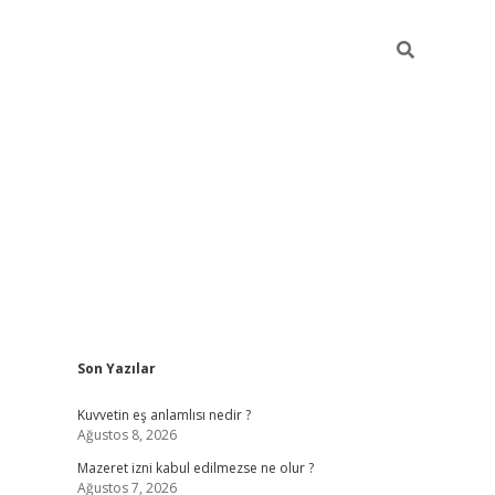
Sidebar
Son Yazılar
vdcasino
Kuvvetin eş anlamlısı nedir ?
Ağustos 8, 2026
Mazeret izni kabul edilmezse ne olur ?
Ağustos 7, 2026