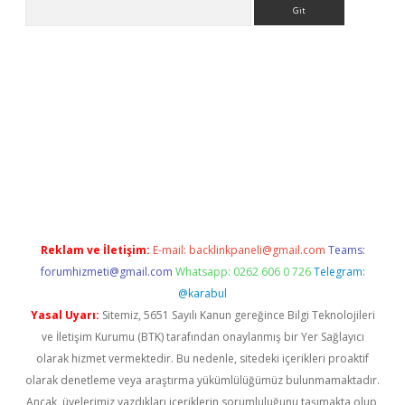
Arama
ino
Reklam ve İletişim:
E-mail:
backlinkpaneli@gmail.com
Teams:
forumhizmeti@gmail.com
Whatsapp: 0262 606 0 726
Telegram:
@karabul
Yasal Uyarı:
Sitemiz, 5651 Sayılı Kanun gereğince Bilgi Teknolojileri
ve İletişim Kurumu (BTK) tarafından onaylanmış bir Yer Sağlayıcı
olarak hizmet vermektedir. Bu nedenle, sitedeki içerikleri proaktif
olarak denetleme veya araştırma yükümlülüğümüz bulunmamaktadır.
Ancak, üyelerimiz yazdıkları içeriklerin sorumluluğunu taşımakta olup,