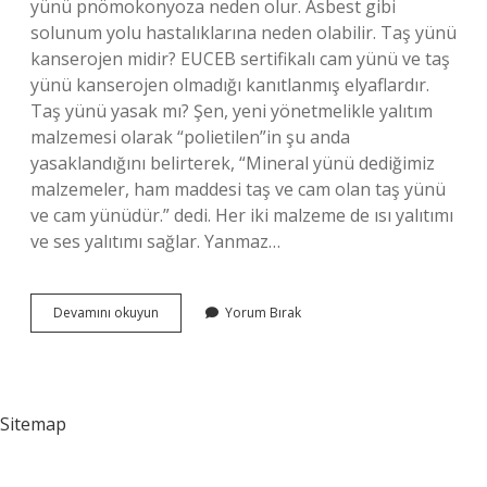
yünü pnömokonyoza neden olur. Asbest gibi
solunum yolu hastalıklarına neden olabilir. Taş yünü
kanserojen midir? EUCEB sertifikalı cam yünü ve taş
yünü kanserojen olmadığı kanıtlanmış elyaflardır.
Taş yünü yasak mı? Şen, yeni yönetmelikle yalıtım
malzemesi olarak “polietilen”in şu anda
yasaklandığını belirterek, “Mineral yünü dediğimiz
malzemeler, ham maddesi taş ve cam olan taş yünü
ve cam yünüdür.” dedi. Her iki malzeme de ısı yalıtımı
ve ses yalıtımı sağlar. Yanmaz…
Taş
Devamını okuyun
Yorum Bırak
Yünü
Asbest
Içerir
Mi
Sitemap