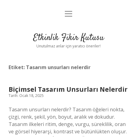
menüyü
Anasayfa
aç
Gizlilik Politikası
Etkinlik Fikir Kutusu
Yasal Uyarı
Unutulmaz anlar için yaratıcı öneriler!
Hakkımızda
Etiket:
Tasarım unsurları nelerdir
Biçimsel Tasarım Unsurları Nelerdir
Tarih: Ocak 18, 2025
Tasarım unsurları nelerdir? Tasarım öğeleri nokta,
çizgi, renk, şekil, yön, boyut, aralık ve dokudur.
Tasarım ilkeleri ritim, denge, vurgu, süreklilik, oran
ve görsel hiyerarşi, kontrast ve bütünlükten oluşur.