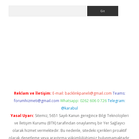
Arama
ino
Reklam ve İletişim:
E-mail:
backlinkpaneli@gmail.com
Teams:
forumhizmeti@gmail.com
Whatsapp: 0262 606 0 726
Telegram:
@karabul
Yasal Uyarı:
Sitemiz, 5651 Sayılı Kanun gereğince Bilgi Teknolojileri
ve İletişim Kurumu (BTK) tarafından onaylanmış bir Yer Sağlayıcı
olarak hizmet vermektedir. Bu nedenle, sitedeki içerikleri proaktif
olarak denetleme veya araştırma yükümlülüğümüz bulunmamaktadır.