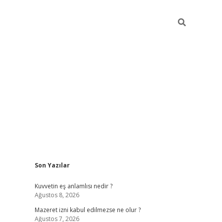
Sidebar
Son Yazılar
vdcasino
Kuvvetin eş anlamlısı nedir ?
Ağustos 8, 2026
Mazeret izni kabul edilmezse ne olur ?
Ağustos 7, 2026