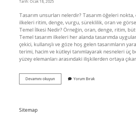
Tarih: Ocak 18, 2025
Tasarım unsurları nelerdir? Tasarım öğeleri nokta, ç
ilkeleri ritim, denge, vurgu, süreklilik, oran ve gör
Temel İlkesi Nedir? Örneğin, oran, denge, ritim, büt
Temel tasarım ilkeleri her alanda tasarımda uygulan
çekici, kullanışlı ve göze hoş gelen tasarımların yar
terimi, hacim ve kütleyi tanımlayarak nesneleri üç bo
yüzey elemanları arasındaki ilişkilerden ortaya çıkar
Biçimsel
Devamını okuyun
Yorum Bırak
Tasarım
Unsurları
Nelerdir
Sitemap