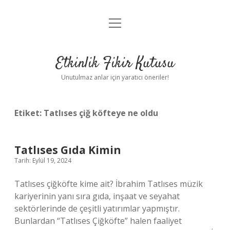
menüyü
Anasayfa
aç
Gizlilik Politikası
Etkinlik Fikir Kutusu
Yasal Uyarı
Unutulmaz anlar için yaratıcı öneriler!
Hakkımızda
Etiket:
Tatlıses çiğ köfteye ne oldu
Tatlıses Gıda Kimin
Tarih: Eylül 19, 2024
Tatlıses çiğköfte kime ait? İbrahim Tatlıses müzik
kariyerinin yanı sıra gıda, inşaat ve seyahat
sektörlerinde de çeşitli yatırımlar yapmıştır.
Bunlardan “Tatlıses Çiğköfte” halen faaliyet