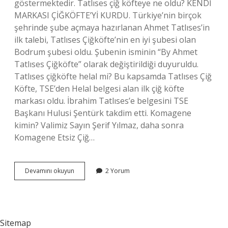
göstermektedir. Tatlıses çiğ köfteye ne oldu? KENDİ
MARKASI ÇİĞKÖFTE’Yİ KURDU. Türkiye’nin birçok
şehrinde şube açmaya hazırlanan Ahmet Tatlıses’in
ilk talebi, Tatlıses Çiğköfte’nin en iyi şubesi olan
Bodrum şubesi oldu. Şubenin isminin “By Ahmet
Tatlıses Çiğköfte” olarak değiştirildiği duyuruldu.
Tatlıses çiğköfte helal mi? Bu kapsamda Tatlıses Çiğ
Köfte, TSE’den Helal belgesi alan ilk çiğ köfte
markası oldu. İbrahim Tatlıses’e belgesini TSE
Başkanı Hulusi Şentürk takdim etti. Komagene
kimin? Valimiz Sayın Şerif Yılmaz, daha sonra
Komagene Etsiz Çiğ…
Tatlıses
Devamını okuyun
2 Yorum
Gıda
Kimin
Sitemap