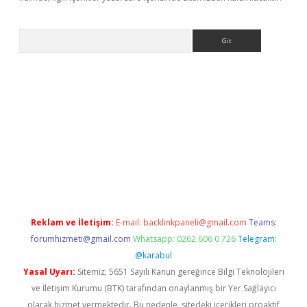
Arama
ino
Reklam ve İletişim:
E-mail:
backlinkpaneli@gmail.com
Teams:
forumhizmeti@gmail.com
Whatsapp: 0262 606 0 726
Telegram:
@karabul
Yasal Uyarı:
Sitemiz, 5651 Sayılı Kanun gereğince Bilgi Teknolojileri
ve İletişim Kurumu (BTK) tarafından onaylanmış bir Yer Sağlayıcı
olarak hizmet vermektedir. Bu nedenle, sitedeki içerikleri proaktif