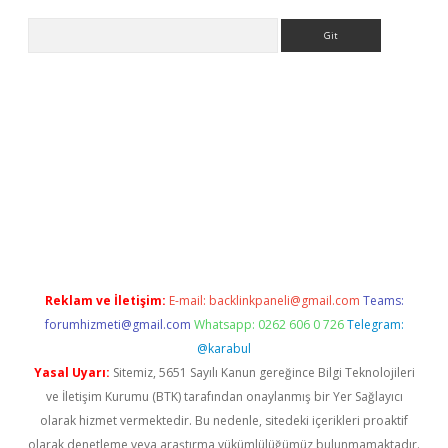
Arama
ino
Reklam ve İletişim:
E-mail:
backlinkpaneli@gmail.com
Teams:
forumhizmeti@gmail.com
Whatsapp: 0262 606 0 726
Telegram:
@karabul
Yasal Uyarı:
Sitemiz, 5651 Sayılı Kanun gereğince Bilgi Teknolojileri
ve İletişim Kurumu (BTK) tarafından onaylanmış bir Yer Sağlayıcı
olarak hizmet vermektedir. Bu nedenle, sitedeki içerikleri proaktif
olarak denetleme veya araştırma yükümlülüğümüz bulunmamaktadır.