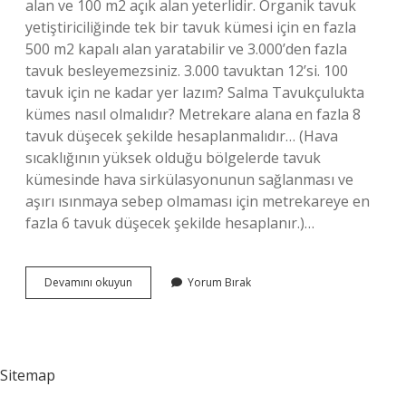
alan ve 100 m2 açık alan yeterlidir. Organik tavuk
yetiştiriciliğinde tek bir tavuk kümesi için en fazla
500 m2 kapalı alan yaratabilir ve 3.000’den fazla
tavuk besleyemezsiniz. 3.000 tavuktan 12’si. 100
tavuk için ne kadar yer lazım? Salma Tavukçulukta
kümes nasıl olmalıdır? Metrekare alana en fazla 8
tavuk düşecek şekilde hesaplanmalıdır… (Hava
sıcaklığının yüksek olduğu bölgelerde tavuk
kümesinde hava sirkülasyonunun sağlanması ve
aşırı ısınmaya sebep olmaması için metrekareye en
fazla 6 tavuk düşecek şekilde hesaplanır.)…
100
Devamını okuyun
Yorum Bırak
Tavuk
Ne
Kadar
Yumurta
Verir
Sitemap