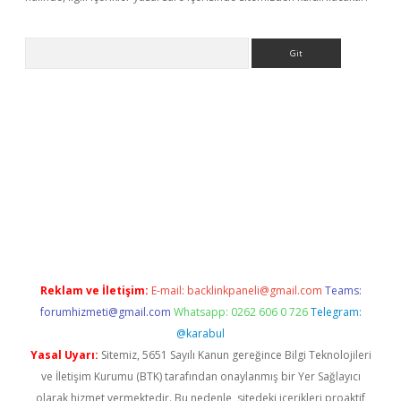
Arama
ino
Reklam ve İletişim:
E-mail:
backlinkpaneli@gmail.com
Teams:
forumhizmeti@gmail.com
Whatsapp: 0262 606 0 726
Telegram:
@karabul
Yasal Uyarı:
Sitemiz, 5651 Sayılı Kanun gereğince Bilgi Teknolojileri
ve İletişim Kurumu (BTK) tarafından onaylanmış bir Yer Sağlayıcı
olarak hizmet vermektedir. Bu nedenle, sitedeki içerikleri proaktif