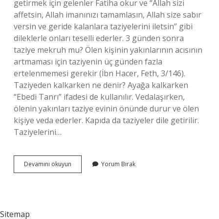
getirmek için gelenler Fatiha okur ve “Allah sizi
affetsin, Allah imanınızı tamamlasın, Allah size sabır
versin ve geride kalanlara taziyelerini iletsin” gibi
dileklerle onları teselli ederler. 3 günden sonra
taziye mekruh mu? Ölen kişinin yakınlarının acısının
artmaması için taziyenin üç günden fazla
ertelenmemesi gerekir (İbn Hacer, Feth, 3/146).
Taziyeden kalkarken ne denir? Ayağa kalkarken
“Ebedi Tanrı” ifadesi de kullanılır. Vedalaşırken,
ölenin yakınları taziye evinin önünde durur ve ölen
kişiye veda ederler. Kapıda da taziyeler dile getirilir.
Taziyelerini…
Cenaze
Devamını okuyun
Yorum Bırak
Taziyesi
Nasıl
Yapılır
Sitemap