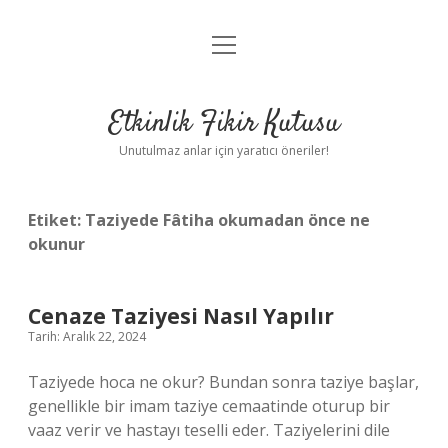
menüyü
Anasayfa
aç
Gizlilik Politikası
Etkinlik Fikir Kutusu
Yasal Uyarı
Unutulmaz anlar için yaratıcı öneriler!
Hakkımızda
Etiket:
Taziyede Fâtiha okumadan önce ne
okunur
Cenaze Taziyesi Nasıl Yapılır
Tarih: Aralık 22, 2024
Taziyede hoca ne okur? Bundan sonra taziye başlar,
genellikle bir imam taziye cemaatinde oturup bir
vaaz verir ve hastayı teselli eder. Taziyelerini dile