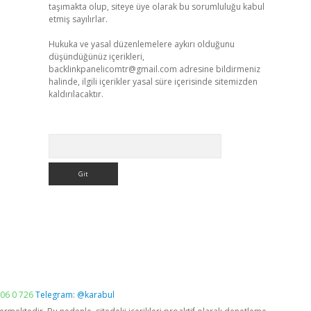
taşımakta olup, siteye üye olarak bu sorumluluğu kabul
etmiş sayılırlar.
Hukuka ve yasal düzenlemelere aykırı olduğunu
düşündüğünüz içerikleri,
backlinkpanelicomtr@gmail.com
adresine bildirmeniz
halinde, ilgili içerikler yasal süre içerisinde sitemizden
kaldırılacaktır.
Arama
06 0 726
Telegram: @karabul