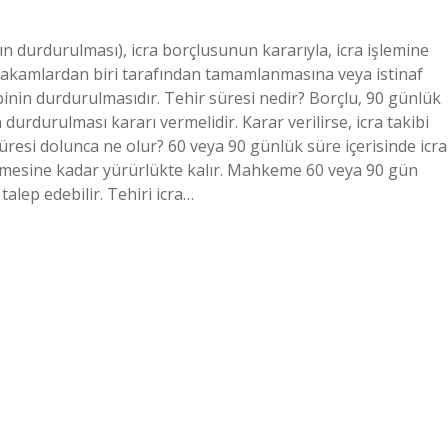
n durdurulması), icra borçlusunun kararıyla, icra işlemine
t makamlardan biri tarafından tamamlanmasına veya istinaf
inin durdurulmasıdır. Tehir süresi nedir? Borçlu, 90 günlük
durdurulması kararı vermelidir. Karar verilirse, icra takibi
üresi dolunca ne olur? 60 veya 90 günlük süre içerisinde icra
rmesine kadar yürürlükte kalır. Mahkeme 60 veya 90 gün
alep edebilir. Tehiri icra…