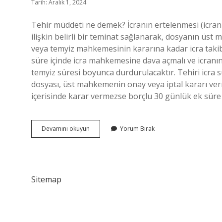
Tarih: Aralık 1, 2024
Tehir müddeti ne demek? İcranın ertelenmesi (icranı
ilişkin belirli bir teminat sağlanarak, dosyanın üs
veya temyiz mahkemesinin kararına kadar icra takib
süre içinde icra mahkemesine dava açmalı ve icranın 
temyiz süresi boyunca durdurulacaktır. Tehiri icra s
dosyası, üst mahkemenin onay veya iptal kararı ve
içerisinde karar vermezse borçlu 30 günlük ek süre t
Tehir
Devamını okuyun
Yorum Bırak
Müddeti
Nedir
Sitemap