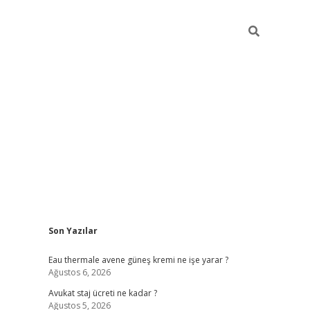
Sidebar
Son Yazılar
vdcasino
Eau thermale avene güneş kremi ne işe yarar ?
Ağustos 6, 2026
Avukat staj ücreti ne kadar ?
Ağustos 5, 2026