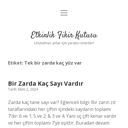
menüyü
Anasayfa
aç
Gizlilik Politikası
Etkinlik Fikir Kutusu
Yasal Uyarı
Unutulmaz anlar için yaratıcı öneriler!
Hakkımızda
Etiket:
Tek bir zarda kaç yüz var
Bir Zarda Kaç Sayı Vardır
Tarih: Ekim 2, 2024
Zarda kaç tane sayı var? Eğlenceli bilgi: Bir zarın zıt
taraflarındaki her çiftin içindeki sayıların toplamı
7’dir: 6 ve 1; 5 ve 2; & 3 ve 4. Yani üç çift kenar vardır
ve her çiftin toplamı 7’ye eşittir. Buradan devam