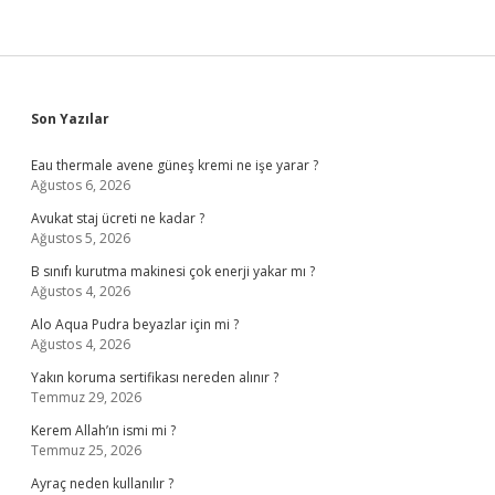
Sidebar
Son Yazılar
Eau thermale avene güneş kremi ne işe yarar ?
Ağustos 6, 2026
Avukat staj ücreti ne kadar ?
Ağustos 5, 2026
B sınıfı kurutma makinesi çok enerji yakar mı ?
Ağustos 4, 2026
Alo Aqua Pudra beyazlar için mi ?
Ağustos 4, 2026
Yakın koruma sertifikası nereden alınır ?
Temmuz 29, 2026
Kerem Allah’ın ismi mi ?
Temmuz 25, 2026
Ayraç neden kullanılır ?