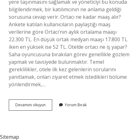
yere taşınmasını sağlamak ve yöneticiyi bu konuda
bilgilendirmek, bir katılımcının ne anlama geldiği
sorusuna cevap verir. Ortacı ne kadar maaş alır?
Ankete katılan kullanıcıların paylaştığı maaş
verilerine göre Ortacı’nın aylık ortalama maaşı
22.300 TL. En düşük ortak medyan maaşı 17.800 TL
iken en yüksek ise 52 TL. Otelde ortacı ne iş yapar?
Saha oyuncusuna bırakılan görev genellikle gözlem
yapmak ve tavsiyede bulunmaktır. Temel
gereklilikler, otele ilk kez gelenlerin sorularını
yanıtlamak, onları ziyaret etmek istedikleri bölüme
yönlendirmek,…
Mutfakta
Devamını okuyun
Yorum Bırak
Ortacı
Ne
Iş
Yapar
Sitemap