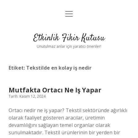
menüyü
Anasayfa
aç
Gizlilik Politikası
Etkinlik Fikir Kutusu
Yasal Uyarı
Unutulmaz anlar için yaratıcı öneriler!
Hakkımızda
Etiket:
Tekstilde en kolay iş nedir
Mutfakta Ortacı Ne Iş Yapar
Tarih: Kasım 12, 2024
Ortacı nedir ne iş yapar? Tekstil sektöründe ağırlıklı
olarak faaliyet gösteren aracılar, üretimin
devamlılığını sağlayan temel organlar olarak
sunulmaktadır. Tekstil ürünlerinin bir yerden bir