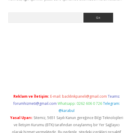
Arama
ino
Reklam ve İletişim:
E-mail:
backlinkpaneli@gmail.com
Teams:
forumhizmeti@gmail.com
Whatsapp: 0262 606 0 726
Telegram:
@karabul
Yasal Uyarı:
Sitemiz, 5651 Sayılı Kanun gereğince Bilgi Teknolojileri
ve İletişim Kurumu (BTK) tarafından onaylanmış bir Yer Sağlayıcı
olarak hizmet vermektedir. Bu nedenle, sitedeki içerikleri proaktif