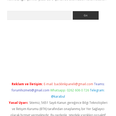
Arama
ino
Reklam ve İletişim:
E-mail:
backlinkpaneli@gmail.com
Teams:
forumhizmeti@gmail.com
Whatsapp: 0262 606 0 726
Telegram:
@karabul
Yasal Uyarı:
Sitemiz, 5651 Sayılı Kanun gereğince Bilgi Teknolojileri
ve İletişim Kurumu (BTK) tarafından onaylanmış bir Yer Sağlayıcı
olarak hizmet vermektedir. Bu nedenle, sitedeki içerikleri proaktif