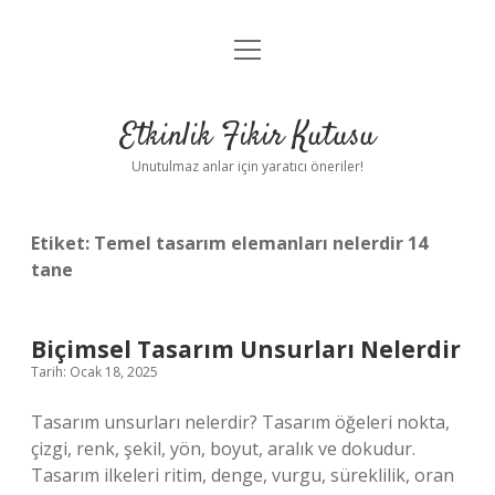
menüyü
Anasayfa
aç
Gizlilik Politikası
Etkinlik Fikir Kutusu
Yasal Uyarı
Unutulmaz anlar için yaratıcı öneriler!
Hakkımızda
Etiket:
Temel tasarım elemanları nelerdir 14
tane
Biçimsel Tasarım Unsurları Nelerdir
Tarih: Ocak 18, 2025
Tasarım unsurları nelerdir? Tasarım öğeleri nokta,
çizgi, renk, şekil, yön, boyut, aralık ve dokudur.
Tasarım ilkeleri ritim, denge, vurgu, süreklilik, oran