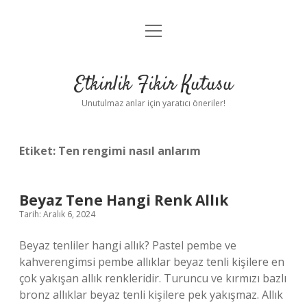
menüyü
Anasayfa
aç
Gizlilik Politikası
Etkinlik Fikir Kutusu
Yasal Uyarı
Unutulmaz anlar için yaratıcı öneriler!
Hakkımızda
Etiket:
Ten rengimi nasıl anlarım
Beyaz Tene Hangi Renk Allık
Tarih: Aralık 6, 2024
Beyaz tenliler hangi allık? Pastel pembe ve
kahverengimsi pembe allıklar beyaz tenli kişilere en
çok yakışan allık renkleridir. Turuncu ve kırmızı bazlı
bronz allıklar beyaz tenli kişilere pek yakışmaz. Allık