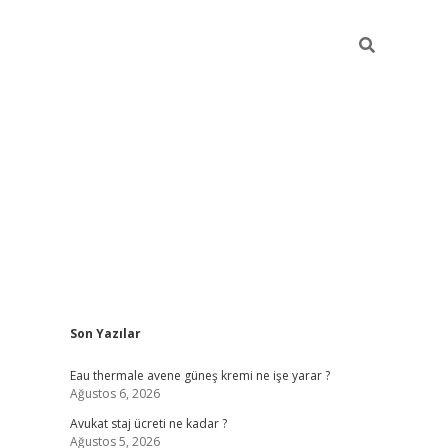
Sidebar
Son Yazılar
vdcasino
Eau thermale avene güneş kremi ne işe yarar ?
Ağustos 6, 2026
Avukat staj ücreti ne kadar ?
Ağustos 5, 2026