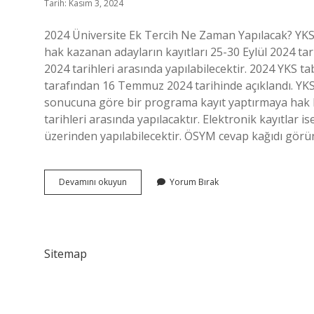
Tarih: Kasım 3, 2024
2024 Üniversite Ek Tercih Ne Zaman Yapılacak? YKS
hak kazanan adayların kayıtları 25-30 Eylül 2024 tarih
2024 tarihleri ​​arasında yapılabilecektir. 2024 YK
tarafından 16 Temmuz 2024 tarihinde açıklandı. YKS
sonucuna göre bir programa kayıt yaptırmaya hak ka
tarihleri ​​arasında yapılacaktır. Elektronik kayıtlar i
üzerinden yapılabilecektir. ÖSYM cevap kağıdı gör
Tercih
Devamını okuyun
Yorum Bırak
Sonuçları
Ne
Zaman
Açıklanacak
2024
Sitemap