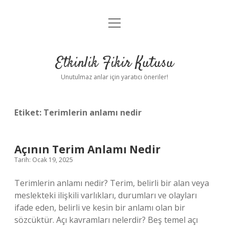
menüyü
Anasayfa
aç
Gizlilik Politikası
Etkinlik Fikir Kutusu
Yasal Uyarı
Unutulmaz anlar için yaratıcı öneriler!
Hakkımızda
Etiket:
Terimlerin anlamı nedir
Açının Terim Anlamı Nedir
Tarih: Ocak 19, 2025
Terimlerin anlamı nedir? Terim, belirli bir alan veya
meslekteki ilişkili varlıkları, durumları ve olayları
ifade eden, belirli ve kesin bir anlamı olan bir
sözcüktür. Açı kavramları nelerdir? Beş temel açı