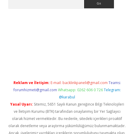
Arama
ino
Reklam ve İletişim:
E-mail:
backlinkpaneli@gmail.com
Teams:
forumhizmeti@gmail.com
Whatsapp: 0262 606 0 726
Telegram:
@karabul
Yasal Uyarı:
Sitemiz, 5651 Sayılı Kanun gereğince Bilgi Teknolojileri
ve İletişim Kurumu (BTK) tarafından onaylanmış bir Yer Sağlayıcı
olarak hizmet vermektedir. Bu nedenle, sitedeki içerikleri proaktif
olarak denetleme veya araştırma yükümlülüğümüz bulunmamaktadır.
Ancak, üyelerimiz yazdıkları içeriklerin sorumluluğunu taşımakta olup,