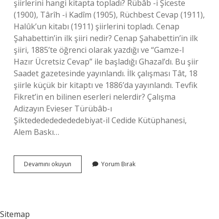
şiirlerini hangi kitapta topladı? Rübâb -i Şiceste
(1900), Târîh -i Kadîm (1905), Rüchbest Cevap (1911),
Halûk’un kitabı (1911) şiirlerini topladı. Cenap
Şahabettin’in ilk şiiri nedir? Cenap Şahabettin’in ilk
şiiri, 1885’te öğrenci olarak yazdığı ve “Gamze-I
Hazır Ücretsiz Cevap” ile başladığı Ghazal’dı. Bu şiir
Saadet gazetesinde yayınlandı. İlk çalışması Tât, 18
şiirle küçük bir kitaptı ve 1886’da yayınlandı. Tevfik
Fikret’in en bilinen eserleri nelerdir? Çalışma
Adizayın Evieser Türübâb-ı
Şiktededededededebiyat-il Cedide Kütüphanesi,
Alem Baskı…
Tevfik
Devamını okuyun
Yorum Bırak
Fikretin
Ilk
Şiir
Kitabı
Nedir
Sitemap