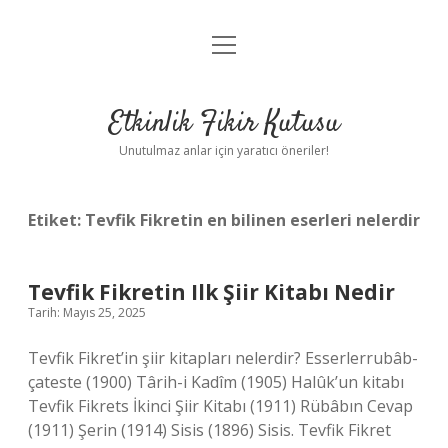
menüyü
Anasayfa
aç
Gizlilik Politikası
Etkinlik Fikir Kutusu
Yasal Uyarı
Unutulmaz anlar için yaratıcı öneriler!
Hakkımızda
Etiket:
Tevfik Fikretin en bilinen eserleri nelerdir
Tevfik Fikretin Ilk Şiir Kitabı Nedir
Tarih: Mayıs 25, 2025
Tevfik Fikret’in şiir kitapları nelerdir? Esserlerrubâb-
çateste (1900) Târih-i Kadîm (1905) Halûk’un kitabı
Tevfik Fikrets İkinci Şiir Kitabı (1911) Rübâbın Cevap
(1911) Şerin (1914) Sisis (1896) Sisis. Tevfik Fikret