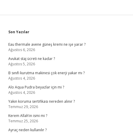
Sidebar
Son Yazılar
Eau thermale avene güneş kremi ne işe yarar ?
Ağustos 6, 2026
Avukat staj ücreti ne kadar ?
Ağustos 5, 2026
B sınıfı kurutma makinesi çok enerji yakar mı ?
Ağustos 4, 2026
Alo Aqua Pudra beyazlar için mi ?
Ağustos 4, 2026
Yakın koruma sertifikası nereden alınır ?
Temmuz 29, 2026
Kerem Allah’ın ismi mi ?
Temmuz 25, 2026
Ayraç neden kullanılır ?