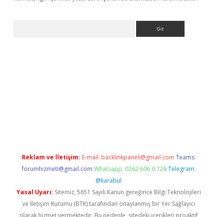
Arama
ino
Reklam ve İletişim:
E-mail:
backlinkpaneli@gmail.com
Teams:
forumhizmeti@gmail.com
Whatsapp: 0262 606 0 726
Telegram:
@karabul
Yasal Uyarı:
Sitemiz, 5651 Sayılı Kanun gereğince Bilgi Teknolojileri
ve İletişim Kurumu (BTK) tarafından onaylanmış bir Yer Sağlayıcı
olarak hizmet vermektedir. Bu nedenle, sitedeki içerikleri proaktif