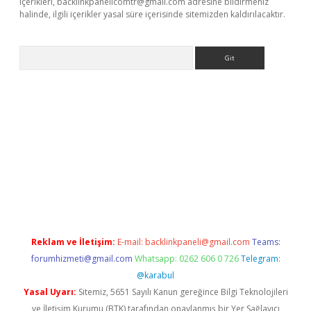
içerikleri,
backlinkpanelicomtr@gmail.com
adresine bildirmeniz
halinde, ilgili içerikler yasal süre içerisinde sitemizden kaldırılacaktır.
Arama
ino
Reklam ve İletişim:
E-mail:
backlinkpaneli@gmail.com
Teams:
forumhizmeti@gmail.com
Whatsapp: 0262 606 0 726
Telegram:
@karabul
Yasal Uyarı:
Sitemiz, 5651 Sayılı Kanun gereğince Bilgi Teknolojileri
ve İletişim Kurumu (BTK) tarafından onaylanmış bir Yer Sağlayıcı