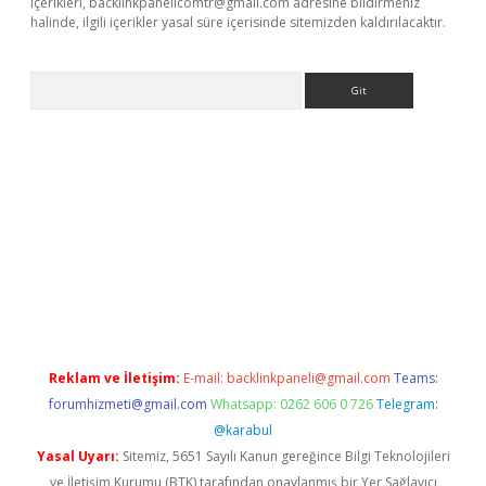
içerikleri,
backlinkpanelicomtr@gmail.com
adresine bildirmeniz
halinde, ilgili içerikler yasal süre içerisinde sitemizden kaldırılacaktır.
Arama
ino
Reklam ve İletişim:
E-mail:
backlinkpaneli@gmail.com
Teams:
forumhizmeti@gmail.com
Whatsapp: 0262 606 0 726
Telegram:
@karabul
Yasal Uyarı:
Sitemiz, 5651 Sayılı Kanun gereğince Bilgi Teknolojileri
ve İletişim Kurumu (BTK) tarafından onaylanmış bir Yer Sağlayıcı