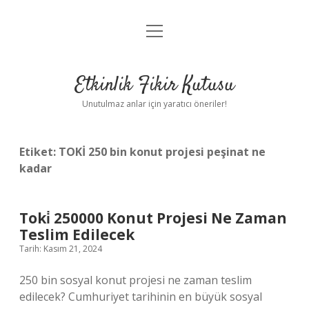
menüyü
Anasayfa
aç
Gizlilik Politikası
Etkinlik Fikir Kutusu
Yasal Uyarı
Unutulmaz anlar için yaratıcı öneriler!
Hakkımızda
Etiket:
TOKİ 250 bin konut projesi peşinat ne
kadar
Toki̇ 250000 Konut Projesi Ne Zaman
Teslim Edilecek
Tarih: Kasım 21, 2024
250 bin sosyal konut projesi ne zaman teslim
edilecek? Cumhuriyet tarihinin en büyük sosyal