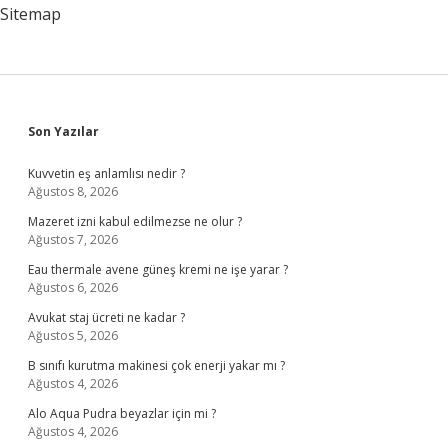
Zaman
Sitemap
Teslim
Edilecek
Sidebar
Son Yazılar
Kuvvetin eş anlamlısı nedir ?
Ağustos 8, 2026
Mazeret izni kabul edilmezse ne olur ?
Ağustos 7, 2026
Eau thermale avene güneş kremi ne işe yarar ?
Ağustos 6, 2026
Avukat staj ücreti ne kadar ?
Ağustos 5, 2026
B sınıfı kurutma makinesi çok enerji yakar mı ?
Ağustos 4, 2026
Alo Aqua Pudra beyazlar için mi ?
Ağustos 4, 2026