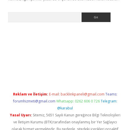
Arama
sino
Reklam ve İletişim:
E-mail:
backlinkpaneli@gmail.com
Teams:
forumhizmeti@gmail.com
Whatsapp: 0262 606 0 726
Telegram:
@karabul
Yasal Uyarı:
Sitemiz, 5651 Sayılı Kanun gereğince Bilgi Teknolojileri
ve İletişim Kurumu (BTK) tarafından onaylanmış bir Yer Sağlayıcı
olarak hizmet vermektedir. Bu nedenle, sitedeki içerikleri proaktif