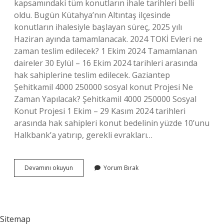
kapsamındaki tüm konutların ihale tarihleri ​​belli
oldu. Bugün Kütahya’nın Altıntaş ilçesinde
konutların ihalesiyle başlayan süreç, 2025 yılı
Haziran ayında tamamlanacak. 2024 TOKİ Evleri ne
zaman teslim edilecek? 1 Ekim 2024 Tamamlanan
daireler 30 Eylül – 16 Ekim 2024 tarihleri ​​arasında
hak sahiplerine teslim edilecek. Gaziantep
Şehitkamil 4000 250000 sosyal konut Projesi Ne
Zaman Yapılacak? Şehitkamil 4000 250000 Sosyal
Konut Projesi 1 Ekim – 29 Kasım 2024 tarihleri ​​
arasında hak sahipleri konut bedelinin yüzde 10’unu
Halkbank’a yatırıp, gerekli evrakları…
Toki̇
Devamını okuyun
Yorum Bırak
250000
Konut
Projesi
Ne
Zaman
Sitemap
Teslim