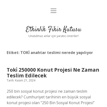
menüyü
Anasayfa
aç
Gizlilik Politikası
Etkinlik Fikir Kutusu
Yasal Uyarı
Unutulmaz anlar için yaratıcı öneriler!
Hakkımızda
Etiket:
TOKİ anahtar teslimi nerede yapılıyor
Toki̇ 250000 Konut Projesi Ne Zaman
Teslim Edilecek
Tarih: Kasım 21, 2024
250 bin sosyal konut projesi ne zaman teslim
edilecek? Cumhuriyet tarihinin en büyük sosyal
konut projesi olan “250 Bin Sosyal Konut Projesi”