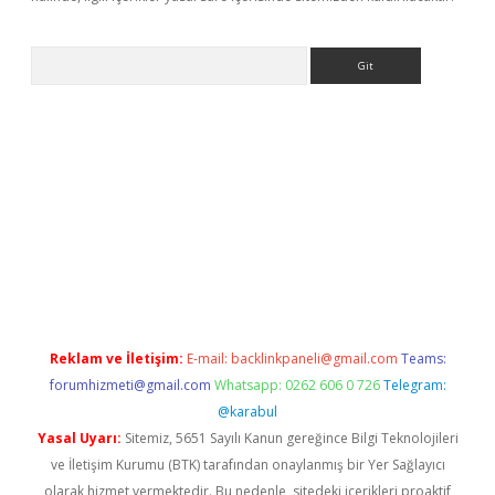
Arama
ino
Reklam ve İletişim:
E-mail:
backlinkpaneli@gmail.com
Teams:
forumhizmeti@gmail.com
Whatsapp: 0262 606 0 726
Telegram:
@karabul
Yasal Uyarı:
Sitemiz, 5651 Sayılı Kanun gereğince Bilgi Teknolojileri
ve İletişim Kurumu (BTK) tarafından onaylanmış bir Yer Sağlayıcı
olarak hizmet vermektedir. Bu nedenle, sitedeki içerikleri proaktif