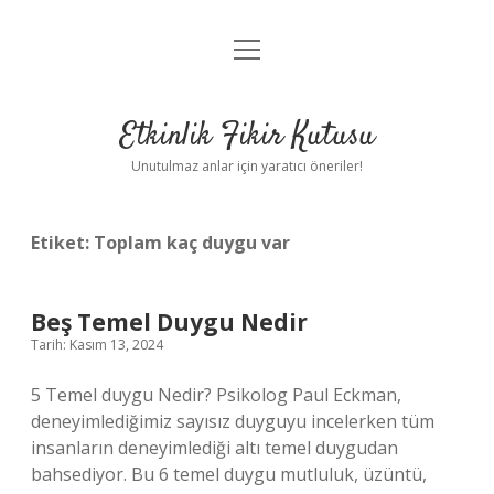
menüyü
Anasayfa
aç
Gizlilik Politikası
Etkinlik Fikir Kutusu
Yasal Uyarı
Unutulmaz anlar için yaratıcı öneriler!
Hakkımızda
Etiket:
Toplam kaç duygu var
Beş Temel Duygu Nedir
Tarih: Kasım 13, 2024
5 Temel duygu Nedir? Psikolog Paul Eckman,
deneyimlediğimiz sayısız duyguyu incelerken tüm
insanların deneyimlediği altı temel duygudan
bahsediyor. Bu 6 temel duygu mutluluk, üzüntü,