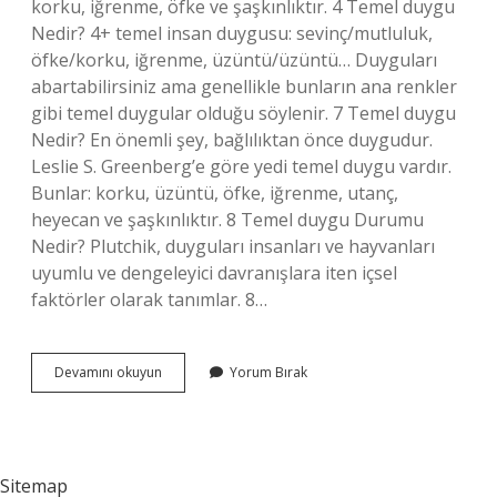
korku, iğrenme, öfke ve şaşkınlıktır. 4 Temel duygu
Nedir? 4+ temel insan duygusu: sevinç/mutluluk,
öfke/korku, iğrenme, üzüntü/üzüntü… Duyguları
abartabilirsiniz ama genellikle bunların ana renkler
gibi temel duygular olduğu söylenir. 7 Temel duygu
Nedir? En önemli şey, bağlılıktan önce duygudur.
Leslie S. Greenberg’e göre yedi temel duygu vardır.
Bunlar: korku, üzüntü, öfke, iğrenme, utanç,
heyecan ve şaşkınlıktır. 8 Temel duygu Durumu
Nedir? Plutchik, duyguları insanları ve hayvanları
uyumlu ve dengeleyici davranışlara iten içsel
faktörler olarak tanımlar. 8…
Beş
Devamını okuyun
Yorum Bırak
Temel
Duygu
Nedir
Sitemap